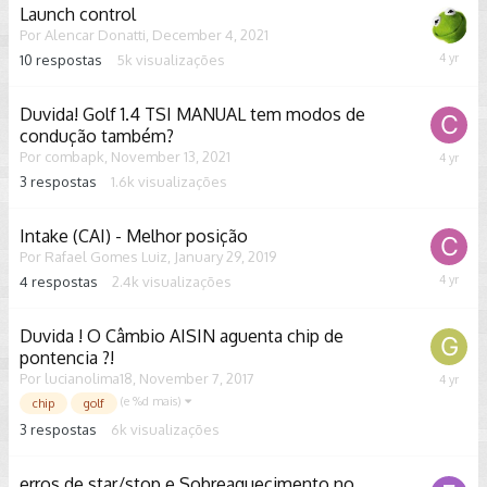
Launch control
Por
Alencar Donatti
,
December 4, 2021
10
respostas
5k
visualizações
January
22,
2022
Duvida! Golf 1.4 TSI MANUAL tem modos de
condução também?
Por
combapk
,
November 13, 2021
Novemb
22,
3
respostas
1.6k
visualizações
2021
Intake (CAI) - Melhor posição
Por
Rafael Gomes Luiz
,
January 29, 2019
4
respostas
2.4k
visualizações
Novemb
13,
2021
Duvida ! O Câmbio AISIN aguenta chip de
pontencia ?!
Por
lucianolima18
,
November 7, 2017
October
25,
(e %d mais)
chip
golf
2021
3
respostas
6k
visualizações
erros de star/stop e Sobreaquecimento no