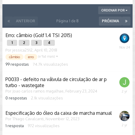
ORDENAR POR
ANTERIOR
Página 1 de 8
PRÓXIMA
Erro: câmbio (Golf 1.4 TSI 2015)
1
2
3
4
Novemb
Por
jessica2512
,
April 10, 2018
24,
(e %d mais)
câmbio
erro
2025
99
respostas
74.7k
visualizações
P0033 - defeito na válvula de circulação de ar p
turbo - wastegate
Por
Joao carlos ramos magalhae
,
February 23, 2024
Februar
23,
0
respostas
2.1k
visualizações
2024
Especificação do óleo da caixa de marcha manual
Por
Thiago Cavalcanti
,
November 12, 2023
1
resposta
972
visualizações
Novemb
14,