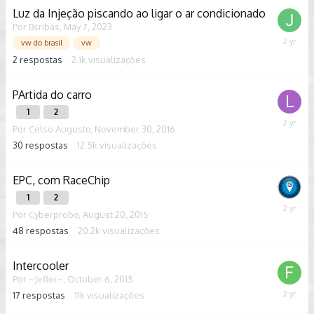
2023
Luz da Injeção piscando ao ligar o ar condicionado
Por
Bsribas
,
May 7, 2023
Novemb
vw do brasil
vw
13,
2
respostas
2.1k
visualizações
2023
PArtida do carro
1
2
Novemb
Por
Celso Augusto
,
November 30, 2016
9,
30
respostas
12.5k
visualizações
2023
EPC, com RaceChip
1
2
October
Por
Cyberprobo
,
August 20, 2015
27,
48
respostas
20.2k
visualizações
2023
Intercooler
Por
~Jeffer~
,
October 6, 2015
17
respostas
11k
visualizações
August
20,