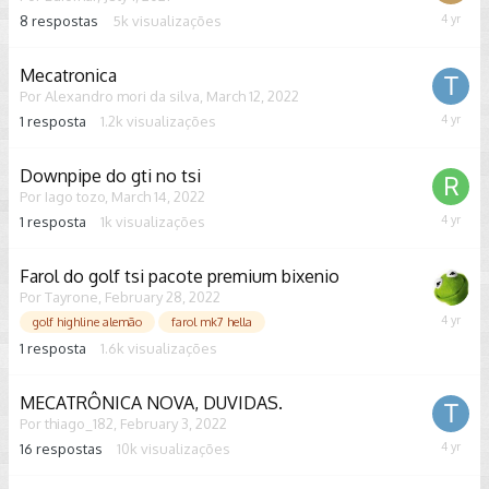
8
respostas
5k
visualizações
April
26,
2022
Mecatronica
Por
Alexandro mori da silva
,
March 12, 2022
1
resposta
1.2k
visualizações
March
15,
2022
Downpipe do gti no tsi
Por
Iago tozo
,
March 14, 2022
1
resposta
1k
visualizações
March
15,
2022
Farol do golf tsi pacote premium bixenio
Por
Tayrone
,
February 28, 2022
March
golf highline alemão
farol mk7 hella
1,
1
resposta
1.6k
visualizações
2022
MECATRÔNICA NOVA, DUVIDAS.
Por
thiago_182
,
February 3, 2022
16
respostas
10k
visualizações
Februar
25,
2022