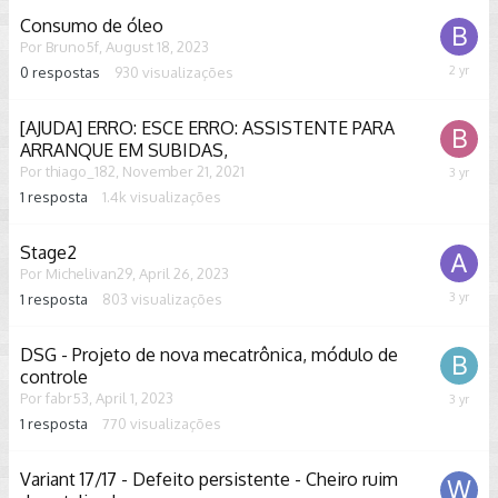
2023
Consumo de óleo
Por
Bruno5f
,
August 18, 2023
0
respostas
930
visualizações
August
18,
2023
[AJUDA] ERRO: ESCE ERRO: ASSISTENTE PARA
ARRANQUE EM SUBIDAS,
Por
thiago_182
,
November 21, 2021
July
15,
1
resposta
1.4k
visualizações
2023
Stage2
Por
Michelivan29
,
April 26, 2023
1
resposta
803
visualizações
April
28,
2023
DSG - Projeto de nova mecatrônica, módulo de
controle
Por
fabr53
,
April 1, 2023
April
1,
1
resposta
770
visualizações
2023
Variant 17/17 - Defeito persistente - Cheiro ruim