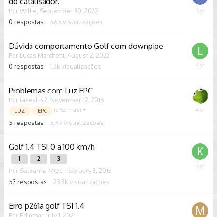
do catalisador.
Por
Willie
,
September 30, 2022
Septem
30,
0
respostas
565
visualizações
2022
Dúvida comportamento Golf com downpipe
Por
Lucas Marchetti
,
August 2, 2022
0
respostas
1.3k
visualizações
August
2,
2022
Problemas com Luz EPC
Por
takeshis2
,
November 12, 2016
(e %d mais)
July
LUZ
EPC
27,
5
respostas
5.4k
visualizações
2022
Golf 1.4 TSI 0 a 100 km/h
1
2
3
June
Por
Saldanha MQB
,
February 3, 2015
19,
53
respostas
23.3k
visualizações
2022
Erro p261a golf TSI 1.4
Por
Ediomar
,
July 1, 2021