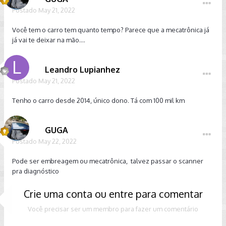
Postado
May 21, 2022
Você tem o carro tem quanto tempo? Parece que a mecatrônica já
já vai te deixar na mão....
Leandro Lupianhez
Postado
May 21, 2022
Tenho o carro desde 2014, único dono. Tá com 100 mil km
GUGA
Postado
May 22, 2022
Pode ser embreagem ou mecatrônica, talvez passar o scanner
pra diagnóstico
Crie uma conta ou entre para comentar
Você precisar ser um membro para fazer um comentário