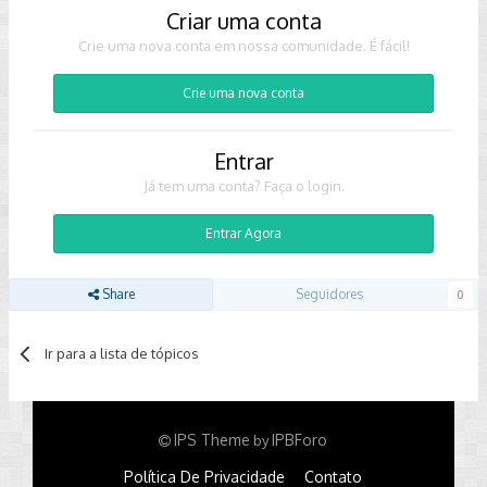
Criar uma conta
Crie uma nova conta em nossa comunidade. É fácil!
Crie uma nova conta
Entrar
Já tem uma conta? Faça o login.
Entrar Agora
Share
Seguidores
0
Ir para a lista de tópicos
IPS Theme
IPBForo
by
Política De Privacidade
Contato