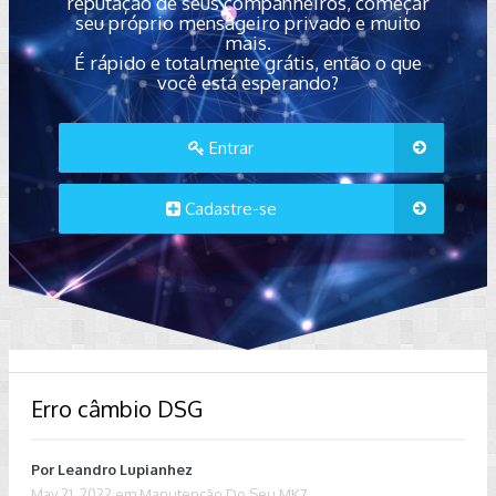
reputação de seus companheiros, começar
seu próprio mensageiro privado e muito
mais.
É rápido e totalmente grátis, então o que
você está esperando?
Entrar
Cadastre-se
Erro câmbio DSG
Por
Leandro Lupianhez
May 21, 2022
em
Manutenção Do Seu MK7