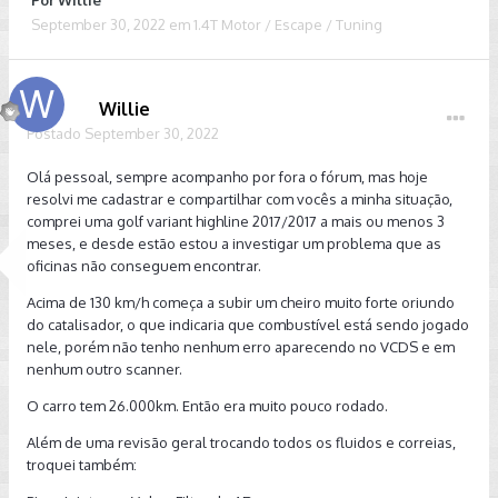
Por
Willie
September 30, 2022
em
1.4T Motor / Escape / Tuning
Willie
Postado
September 30, 2022
Olá pessoal, sempre acompanho por fora o fórum, mas hoje
resolvi me cadastrar e compartilhar com vocês a minha situação,
comprei uma golf variant highline 2017/2017 a mais ou menos 3
meses, e desde estão estou a investigar um problema que as
oficinas não conseguem encontrar.
Acima de 130 km/h começa a subir um cheiro muito forte oriundo
do catalisador, o que indicaria que combustível está sendo jogado
nele, porém não tenho nenhum erro aparecendo no VCDS e em
nenhum outro scanner.
O carro tem 26.000km. Então era muito pouco rodado.
Além de uma revisão geral trocando todos os fluidos e correias,
troquei também: