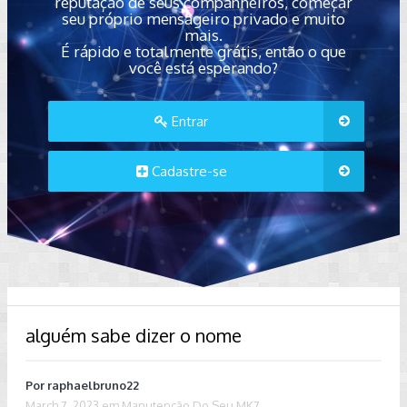
reputação de seus companheiros, começar
seu próprio mensageiro privado e muito
mais.
É rápido e totalmente grátis, então o que
você está esperando?
Entrar
Cadastre-se
alguém sabe dizer o nome
Por
raphaelbruno22
March 7, 2023
em
Manutenção Do Seu MK7