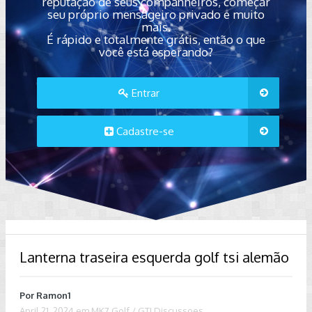
reputação de seus companheiros, começar
seu próprio mensageiro privado e muito
mais.
É rápido e totalmente grátis, então o que
você está esperando?
Entrar
Cadastre-se
Lanterna traseira esquerda golf tsi alemão
Por
Ramon1
April 21, 2024
em
MK7 Golf / GTI Discussoes