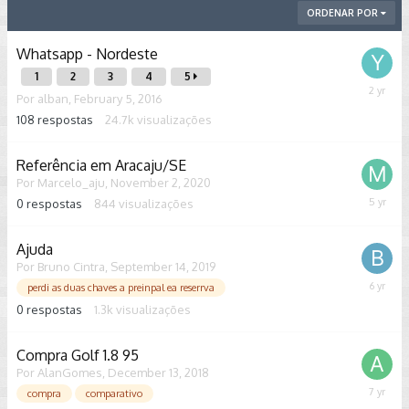
ORDENAR POR
Whatsapp - Nordeste
1
2
3
4
5
January
Por
alban
,
February 5, 2016
29,
108
respostas
24.7k
visualizações
2024
Referência em Aracaju/SE
Por
Marcelo_aju
,
November 2, 2020
0
respostas
844
visualizações
Novemb
2,
2020
Ajuda
Por
Bruno Cintra
,
September 14, 2019
Septem
perdi as duas chaves a preinpal ea reserrva
14,
0
respostas
1.3k
visualizações
2019
Compra Golf 1.8 95
Por
AlanGomes
,
December 13, 2018
Decemb
compra
comparativo