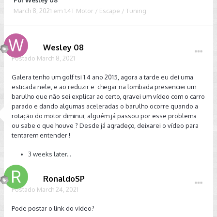
Por
Wesley 08
March 8, 2021
em
1.4T Motor / Escape / Tuning
Wesley 08
Postado
March 8, 2021
Galera tenho um golf tsi 1.4 ano 2015, agora a tarde eu dei uma
esticada nele, e ao reduzir e chegar na lombada presenciei um
barulho que não sei explicar ao certo, gravei um vídeo com o carro
parado e dando algumas aceleradas o barulho ocorre quando a
rotação do motor diminui, alguém já passou por esse problema
ou sabe o que houve ? Desde já agradeço, deixarei o vídeo para
tentarem entender !
3 weeks later...
RonaldoSP
Postado
March 24, 2021
Pode postar o link do video?