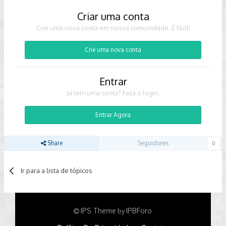
Criar uma conta
Crie uma nova conta em nossa comunidade. É fácil!
Crie uma nova conta
Entrar
Já tem uma conta? Faça o login.
Entrar Agora
Share
Seguidores
0
Ir para a lista de tópicos
IPS Theme
IPBForo
by