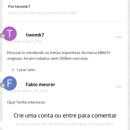
Por
twomk7
June 11, 2021
em
Peças e Acessórios MK7
twomk7
Postado
June 11, 2021
Pessoal to vendendo as molas esportivas da marca EIBACH
originais, foram rodados nem 500km com elas.
1 year later...
Fabio meurer
Postado
March 29, 2023
Opa! Tenho interesse.
Crie uma conta ou entre para comentar
Você precisar ser um membro para fazer um comentário