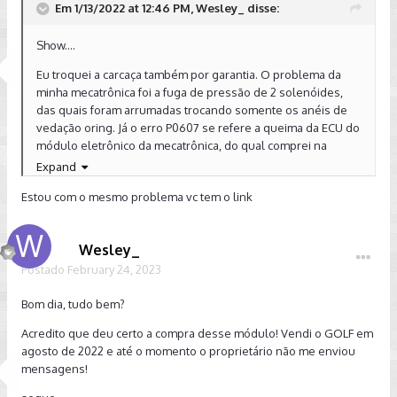
Em 1/13/2022 at 12:46 PM, Wesley_ disse:
Show....
Eu troquei a carcaça também por garantia. O problema da
minha mecatrônica foi a fuga de pressão de 2 solenóides,
das quais foram arrumadas trocando somente os anéis de
vedação oring. Já o erro P0607 se refere a queima da ECU do
módulo eletrônico da mecatrônica, do qual comprei na
Aliexpress.
Expand
Boa sorte com os reparos! Abraços.
Estou com o mesmo problema vc tem o link
Wesley_
Postado
February 24, 2023
Bom dia, tudo bem?
Acredito que deu certo a compra desse módulo! Vendi o GOLF em
agosto de 2022 e até o momento o proprietário não me enviou
mensagens!