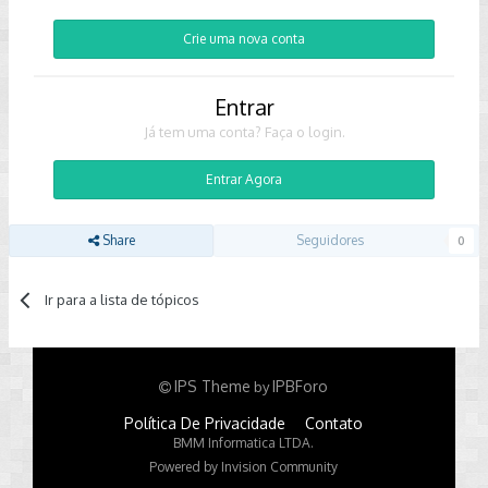
Crie uma nova conta
Entrar
Já tem uma conta? Faça o login.
Entrar Agora
Share
Seguidores
0
Ir para a lista de tópicos
IPS Theme
IPBForo
by
Política De Privacidade
Contato
BMM Informatica LTDA.
Powered by Invision Community