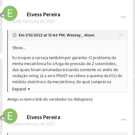
Elvess Pereira
Postado
February 24, 2023
Em 1/13/2022 at 12:46 PM, Wesley_ disse:
Show....
Eu troquei a carcaça também por garantia. O problema da
minha mecatrônica foi a fuga de pressão de 2 solenóides,
das quais foram arrumadas trocando somente os anéis de
vedação oring. Já o erro P0607 se refere a queima da ECU do
módulo eletrônico da mecatrônica, do qual comprei na
Aliexpress.
Expand
Boa sorte com os reparos! Abraços.
Amigo vc tem o link do vendedor no AliExpress
Elvess Pereira
Postado
February 24, 2023