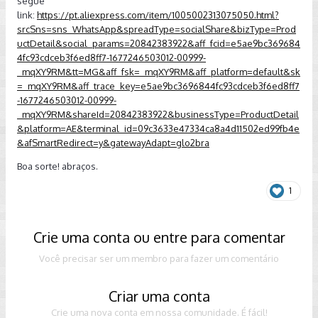
segue
link:
https://pt.aliexpress.com/item/1005002313075050.html?
srcSns=sns_WhatsApp&spreadType=socialShare&bizType=Prod
uctDetail&social_params=20842383922&aff_fcid=e5ae9bc369684
4fc93cdceb3f6ed8ff7-1677246503012-00999-
_mqXY9RM&tt=MG&aff_fsk=_mqXY9RM&aff_platform=default&sk
=_mqXY9RM&aff_trace_key=e5ae9bc3696844fc93cdceb3f6ed8ff7
-1677246503012-00999-
_mqXY9RM&shareId=20842383922&businessType=ProductDetail
&platform=AE&terminal_id=09c3633e47334ca8a4d11502ed99fb4e
&afSmartRedirect=y&gatewayAdapt=glo2bra
Boa sorte! abraços.
1
Crie uma conta ou entre para comentar
Você precisar ser um membro para fazer um comentário
Criar uma conta
Crie uma nova conta em nossa comunidade. É fácil!