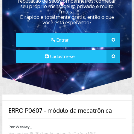
reputação de seus companheiros, começar
seu próprio mensageiro privado e muito
mais.
É rápido e totalmente grátis, então o que
você está esperando?
Entrar
Cadastre-se
ERRO P0607 - módulo da mecatrônica
Por
Wesley_
September 15, 2021
em
Manutenção Do Seu MK7