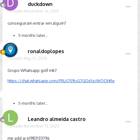
duckdown
Postado
November 16, 2019
conseguiram entrar em algum?
5 months later...
ronaldoplopes
Postado
May 15, 2020
Grupo Whatsapp golf mk7
https://chat.whatsapp.com/FRLiQS9uG7GD61zcWQOhRe
5 months later...
Leandro almeida castro
Postado
November 13, 2020
me add ai 61983133796