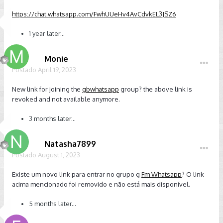
https://chat.whatsapp.com/FwhUUeHv4AvCdvkEL3JSZ6
1 year later...
Monie
Postado
April 19, 2023
New link for joining the
gbwhatsapp
group?
the above link is
revoked and not available anymore.
3 months later...
Natasha7899
Postado
August 1, 2023
Existe um novo link para entrar no grupo g
Fm Whatsapp
?
O link
acima mencionado foi removido e não está mais disponível.
5 months later...