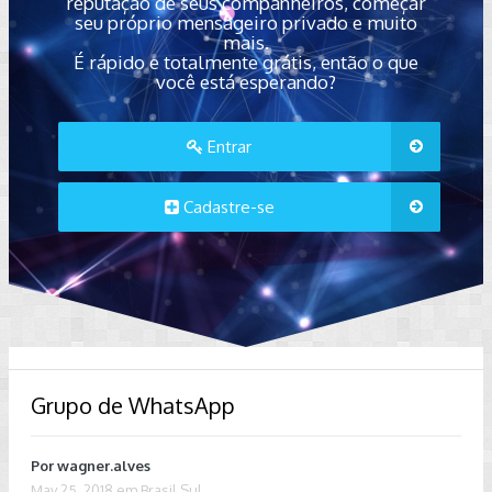
reputação de seus companheiros, começar
seu próprio mensageiro privado e muito
mais.
É rápido e totalmente grátis, então o que
você está esperando?
Entrar
Cadastre-se
Grupo de WhatsApp
Por
wagner.alves
May 25, 2018
em
Brasil Sul