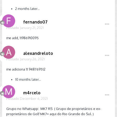
2 months later...
fernando07
Postado
January 21, 2021
me add, 11986910095
alexandreloto
Postado
January 26, 2021
me adiciona 11 948769512
10 months later...
m4rcelo
Postado
December 6, 2021
Grupo no Whatsapp: MK7 RS ( Grupo de proprietários e ex-
proprietários de Golf MK7+ aqui do Rio Grande do Sul. )