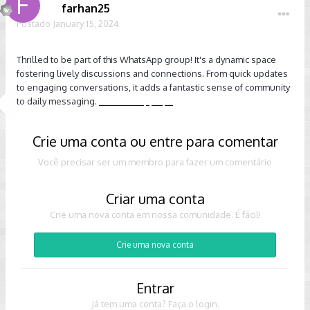
farhan25
Postado
January 15, 2024
Thrilled to be part of this WhatsApp group! It's a dynamic space
fostering lively discussions and connections. From quick updates
to engaging conversations, it adds a fantastic sense of community
to daily messaging.
FM Whatsapp Apk
Crie uma conta ou entre para comentar
Você precisar ser um membro para fazer um comentário
Criar uma conta
Crie uma nova conta em nossa comunidade. É fácil!
Crie uma nova conta
Entrar
Já tem uma conta? Faça o login.