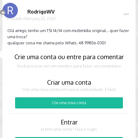
RodrigoWV
Postado
February 22, 2022
Olá amigo, tenho um TSI 14/14 com multimídia original… quer fazer
uma troca?
qualquer coisa me chama pelo Whats. 48 99806-0301
Crie uma conta ou entre para comentar
Você precisar ser um membro para fazer um comentário
Criar uma conta
Crie uma nova conta em nossa comunidade. É fácil!
Crie uma nova conta
Entrar
Já tem uma conta? Faça o login.