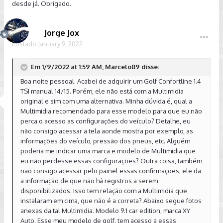
desde já. Obrigado.
Jorge Jox
Postado
January 9, 2022
Em 1/9/2022 at 1:59 AM, Marcelo89 disse:
Boa noite pessoal. Acabei de adquirir um Golf Confortline 1.4
TSI manual 14/15. Porém, ele não está com a Multimidia
original e sim com uma alternativa. Minha dúvida é, qual a
Multimidia recomendado para esse modelo para que eu não
perca o acesso as configurações do veículo? Detalhe, eu
não consigo acessar a tela aonde mostra por exemplo, as
informações do veículo, pressão dos pneus, etc. Alguém
poderia me indicar uma marca e modelo de Multimidia que
eu não perdesse essas configurações? Outra coisa, também
não consigo acessar pelo painel essas confirmações, ele da
a informação de que não há registros a serem
disponibilizados. Isso tem relação com a Multimidia que
instalaram em cima, que não é a correta? Abaixo segue fotos
anexas da tal Multimidia. Modelo 9.1 car edition, marca XY
Auto. Esse meu modelo de golf, tem acesso a essas