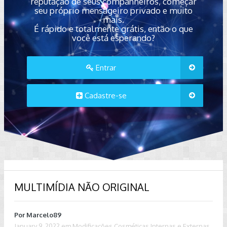
reputação de seus companheiros, começar
seu próprio mensageiro privado e muito
mais.
É rápido e totalmente grátis, então o que
você está esperando?
Entrar
Cadastre-se
MULTIMÍDIA NÃO ORIGINAL
Por
Marcelo89
January 9, 2022
em
Modificações Cosméticas Internas e Externas