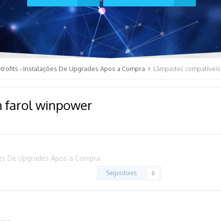
trofits - Instalações De Upgrades Apos a Compra
Lâmpadas compatíveis
 farol winpower
ções De Upgrades Apos a Compra
Seguidores
0