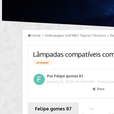
Home
Volkswagen Golf MK7 Tópicos Técnicos
Re
Lâmpadas compatíveis com
winpower
Por
Felipe gomes 87
January 13, 2020
em
Retrofits - Instala
Share
Felipe gomes 87