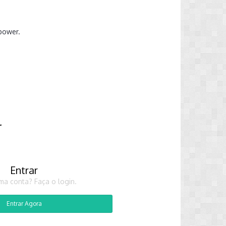
npower.
r
Entrar
ma conta? Faça o login.
Entrar Agora