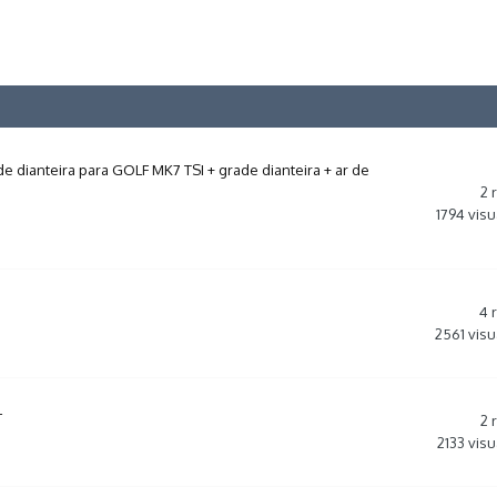
 dianteira para GOLF MK7 TSI + grade dianteira + ar de
2
1794
visu
4
2561
visu
L
2
2133
visu