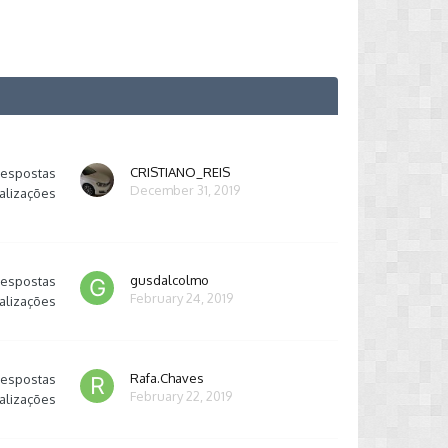
CRISTIANO_REIS
respostas
December 31, 2019
alizações
gusdalcolmo
respostas
February 24, 2019
alizações
Rafa.Chaves
respostas
February 22, 2019
alizações