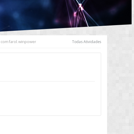
 com farol winpower
Todas Atividades