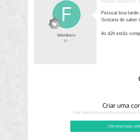
Postado
January 13, 
Pessoal boa tarde
Gostaria de saber
As d2h estão compl
Members
1
Criar uma co
Crie uma nova conta em nossa co
Crie uma nova con