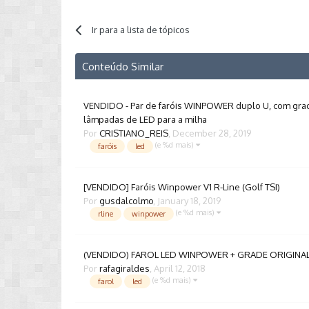
Ir para a lista de tópicos
Conteúdo Similar
VENDIDO - Par de faróis WINPOWER duplo U, com grade
lâmpadas de LED para a milha
Por
CRISTIANO_REIS
,
December 28, 2019
(e %d mais)
faróis
led
[VENDIDO] Faróis Winpower V1 R-Line (Golf TSI)
Por
gusdalcolmo
,
January 18, 2019
(e %d mais)
rline
winpower
(VENDIDO) FAROL LED WINPOWER + GRADE ORIGINA
Por
rafagiraldes
,
April 12, 2018
(e %d mais)
farol
led