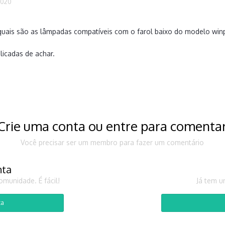
2020
.
 quais são as lâmpadas compatíveis com o farol baixo do modelo wi
icadas de achar.
Crie uma conta ou entre para comenta
Você precisar ser um membro para fazer um comentário
nta
munidade. É fácil!
Já tem u
ta