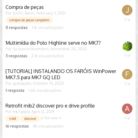
Compra de peças
Por
JÚLIO_Bacin
,
February 3, 2021
Februar
compra de peças carsystem
3,
0
respostas
1.1k
visualizações
2021
Multimídia do Polo Highline serve no MK7?
Por
GustavoHanemann
,
November 20, 2020
3
respostas
2.1k
visualizações
Decemb
28,
2020
[TUTORIAL] INSTALANDO OS FARÓIS WinPower
MK7.5 para MK7 GQ LED
Por
guilaquito
,
October 15, 2020
October
16,
1
resposta
1.6k
visualizações
2020
Retrofit mib2 discover pro e drive profile
Por
mk7gtipb
,
April 12, 2019
(e %d mais)
August
mib1
discover
27,
16
respostas
8k
visualizações
2020