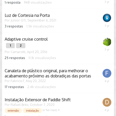
1
resposta
948
visualizações
March
31,
2023
Luz de Cortesia na Porta
Por
Junior GTi
,
September 6, 2021
3
respostas
1.5k
visualizações
Februar
17,
2023
Adaptive cruise control
1
2
August
Por
Camarotti
,
April 20, 2016
18,
25
respostas
11.1k
visualizações
2022
Canaleta de plástico original, para melhorar o
acabamento próximo as dobradiças das portas
Por
Fabricio7
,
May 20, 2022
June
1,
17
respostas
2.4k
visualizações
2022
Instalação Extensor de Paddle Shift
Por
Rafael Brito
,
October 7, 2020
(e %d mais)
April
extensão
instalação
2,