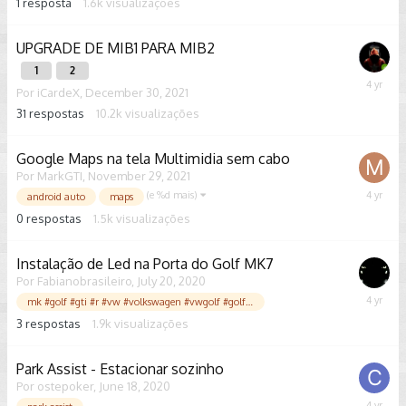
1
resposta
1.6k
visualizações
2022
UPGRADE DE MIB1 PARA MIB2
1
2
January
Por
iCardeX
,
December 30, 2021
31,
31
respostas
10.2k
visualizações
2022
Google Maps na tela Multimidia sem cabo
Por
MarkGTI
,
November 29, 2021
(e %d mais)
Novemb
android auto
maps
29,
0
respostas
1.5k
visualizações
2021
Instalação de Led na Porta do Golf MK7
Por
Fabianobrasileiro
,
July 20, 2020
Septem
mk #golf #gti #r #vw #volkswagen #vwgolf #golfmk #golfr #golfgti #vag #vwlove #cars #vwgti #owners #gtd #turbo #car #gtimk #carsofinstagram #dsg #vdub #volkswagengolf #vwbuddies #vwlife #jetta #vwmk #tsi #carporn #bhfyp
7,
3
respostas
1.9k
visualizações
2021
Park Assist - Estacionar sozinho
Por
ostepoker
,
June 18, 2020