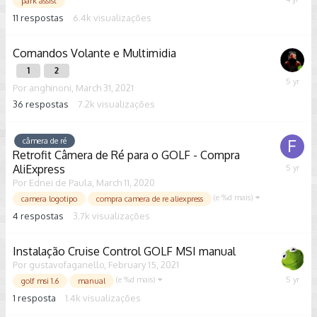
August
park assist
12,
11
respostas
6.4k
visualizações
2021
Comandos Volante e Multimidia
1
2
April
Por
anghinoni
,
March 31, 2021
24,
36
respostas
7.2k
visualizações
2021
câmera de ré
Retrofit Câmera de Ré para o GOLF - Compra
AliExpress
March
6,
Por
Ednei de Paula
,
March 11, 2020
2021
(e %d mais)
camera logotipo
compra camera de re aliexpress
4
respostas
3.7k
visualizações
Instalação Cruise Control GOLF MSI manual
Por
gustavofaganello
,
February 15, 2021
(e %d mais)
Februar
golf msi 1.6
manual
17,
1
resposta
1.4k
visualizações
2021