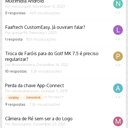
Multimídia Android
Por
nelsongolf
,
November 13, 2023
0
respostas
469
visualizações
Novemb
13,
2023
Faaftech CustomEasy. Já ouviram falar?
Por
gcesar95
,
February 1, 2023
1
resposta
851
visualizações
Novemb
9,
2023
Troca de Faróis para do Golf MK 7.5 é preciso
regularizar?
Por
Brunooliveira
,
December 14, 2021
Novemb
1,
10
respostas
3.2k
visualizações
2023
Perda da chave App-Connect
Por
oliveirahalisson
,
October 5, 2019
(e %d mais)
June
carplay
mirrorlink
25,
9
respostas
7.2k
visualizações
2023
Câmera de Ré sem ser a do Logo
Por
flavioxavier
,
December 23, 2021