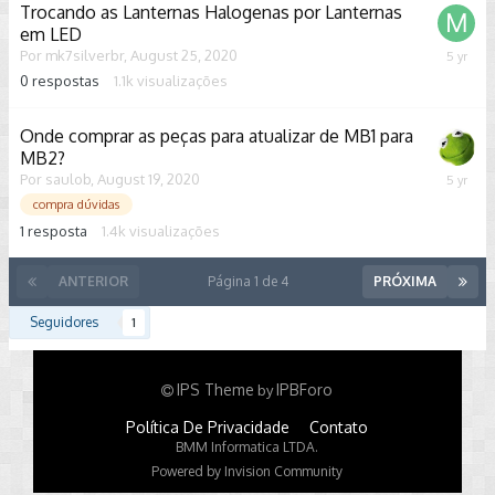
Trocando as Lanternas Halogenas por Lanternas
em LED
Por
mk7silverbr
,
August 25, 2020
August
25,
0
respostas
1.1k
visualizações
2020
Onde comprar as peças para atualizar de MB1 para
MB2?
Por
saulob
,
August 19, 2020
August
20,
compra dúvidas
2020
1
resposta
1.4k
visualizações
ANTERIOR
Página 1 de 4
PRÓXIMA
Seguidores
1
IPS Theme
IPBForo
by
Política De Privacidade
Contato
BMM Informatica LTDA.
Powered by Invision Community