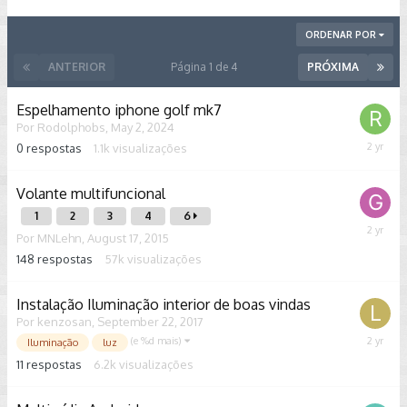
ORDENAR POR
ANTERIOR
Página 1 de 4
PRÓXIMA
Espelhamento iphone golf mk7
Por
Rodolphobs
,
May 2, 2024
0
respostas
1.1k
visualizações
May
2,
2024
Volante multifuncional
1
2
3
4
6
Februar
Por
MNLehn
,
August 17, 2015
29,
148
respostas
57k
visualizações
2024
Instalação Iluminação interior de boas vindas
Por
kenzosan
,
September 22, 2017
(e %d mais)
Novemb
Iluminação
luz
17,
11
respostas
6.2k
visualizações
2023