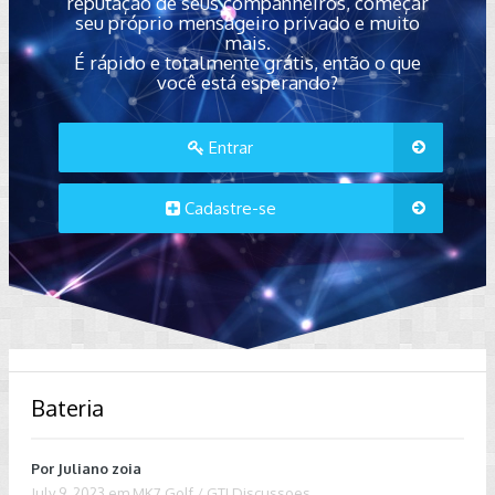
reputação de seus companheiros, começar
seu próprio mensageiro privado e muito
mais.
É rápido e totalmente grátis, então o que
você está esperando?
Entrar
Cadastre-se
Bateria
Por
Juliano zoia
July 9, 2023
em
MK7 Golf / GTI Discussoes