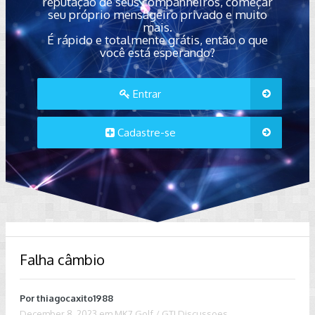
reputação de seus companheiros, começar
seu próprio mensageiro privado e muito
mais.
É rápido e totalmente grátis, então o que
você está esperando?
Entrar
Cadastre-se
Falha câmbio
Por
thiagocaxito1988
December 8, 2023
em
MK7 Golf / GTI Discussoes