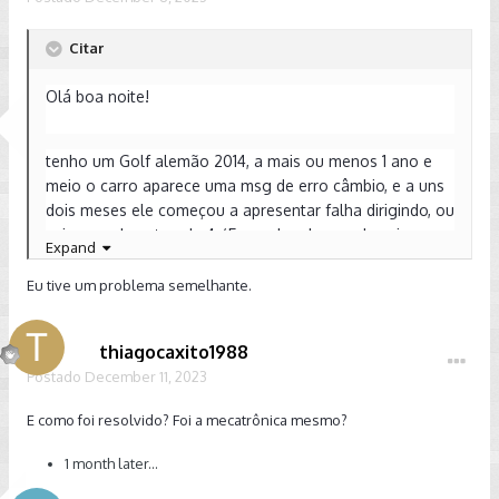
Citar
Olá boa noite!
tenho um Golf alemão 2014, a mais ou menos 1 ano e
meio o carro aparece uma msg de erro câmbio, e a uns
dois meses ele começou a apresentar falha dirigindo, ou
seja quando estou de 4 /5 marcha ele manda acionar o
Expand
freio e fico sem marcha por alguns segundos até voltar!
Alguém ja teve esse problema? E a mecatrônica
,
estou
Eu tive um problema semelhante.
procurando um mecânico em Brasília pra isso! Sei que o
câmbio foi reparado antes de eu comprar o veículo!
thiagocaxito1988
Postado
December 11, 2023
E como foi resolvido? Foi a mecatrônica mesmo?
1 month later...