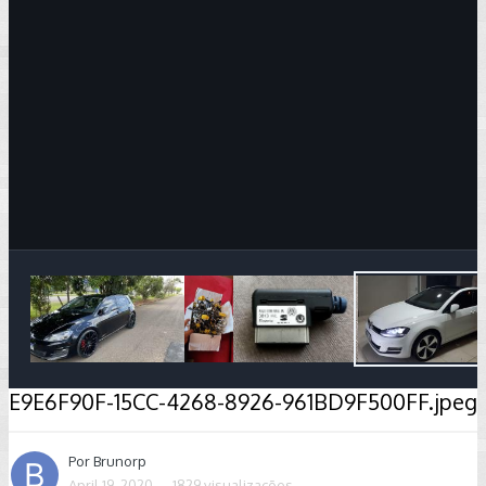
Image Tools
E9E6F90F-15CC-4268-8926-961BD9F500FF.jpeg
Por
Brunorp
April 19, 2020
1829 visualizações