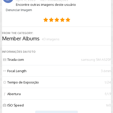
Encontre outras imagens deste usuário
Denunciar Imagem
FROM THE CATEGORY:
Member Albums
· 43 imagens
INFORMAÇÕES DA FOTO
Tirada com
samsung SM-A520F
Focal Length
3.6mm
Tempo de Exposição
1/24
Abertura
f/1.9
f
ISO Speed
160