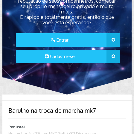
reputação de seus companheiros, começar
seu próprio mensageiro privado e muito
mais.
É rápido e totalmente grátis, então o que
você está esperando?
Entrar
Cadastre-se
Barulho na troca de marcha mk7
Por
Izael
November 6, 2020
em
MK7 Golf / GTI Discussoes