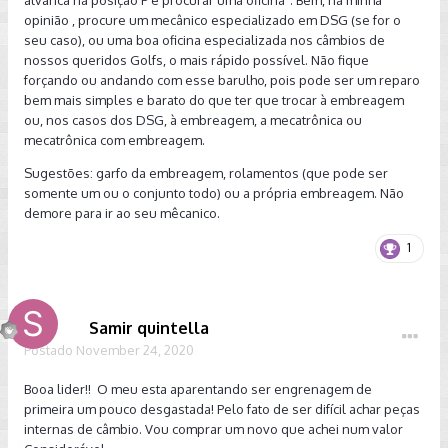
alvanca na posição P e procurar uma oficina". Bem, na minha
opinião , procure um mecânico especializado em DSG (se for o
seu caso), ou uma boa oficina especializada nos câmbios de
nossos queridos Golfs, o mais rápido possível. Não fique
forçando ou andando com esse barulho, pois pode ser um reparo
bem mais simples e barato do que ter que trocar à embreagem
ou, nos casos dos DSG, à embreagem, a mecatrônica ou
mecatrônica com embreagem.
Sugestões: garfo da embreagem, rolamentos (que pode ser
somente um ou o conjunto todo) ou a própria embreagem. Não
demore para ir ao seu mêcanico.
1
Samir quintella
Postado
November 24, 2020
Booa lider!! O meu esta aparentando ser engrenagem de
primeira um pouco desgastada! Pelo fato de ser difícil achar peças
internas de câmbio. Vou comprar um novo que achei num valor