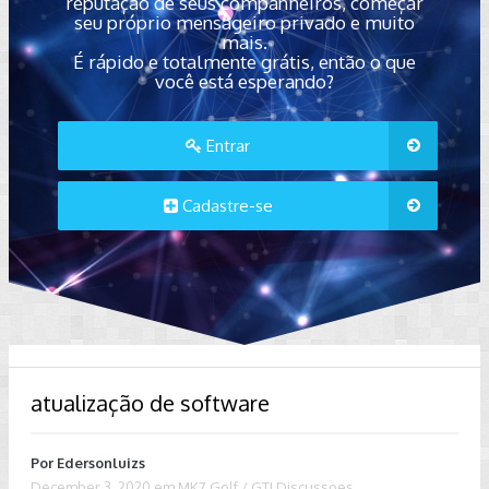
reputação de seus companheiros, começar
seu próprio mensageiro privado e muito
mais.
É rápido e totalmente grátis, então o que
você está esperando?
Entrar
Cadastre-se
atualização de software
Por
Edersonluizs
December 3, 2020
em
MK7 Golf / GTI Discussoes