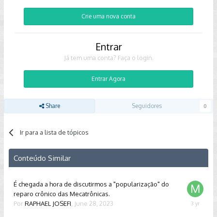
Crie uma nova conta
Entrar
Já tem uma conta? Faça o login.
Entrar Agora
Share
Seguidores
0
Ir para a lista de tópicos
Conteúdo Similar
É chegada a hora de discutirmos a "popularização" do
reparo crônico das Mecatrônicas.
Por
RAPHAEL JOSEFI
,
June 28, 2023
July
26,