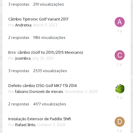
2023
3
respostas
2111
visualizações
Câmbio Tiptronic Golf Variant 2017
Por
Andretxa
,
March 9, 2023
March
14,
2
respostas
1186
visualizações
2023
Erro: câmbio (Golf tsi 2015/2015 Mexicano)
Por
Jcoimbra
,
July 30, 2021
April
14,
3
respostas
2533
visualizações
2024
Defeito câmbio DSG Golf MK7 TSI 2014
Por
fabiano Donizeti de morais
,
November 2, 2020
Novembe
2,
2
respostas
4177
visualizações
2020
Instalação Extensor de Paddle Shift
Por
Rafael Brito
,
October 7, 2020
April