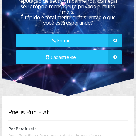
reputação de seus companheiros, começar
seu próprio mensageiro privado e muito
mais.
É rápido e totalmente grátis, então o que
você está esperando?
Entrar
Cadastre-se
Pneus Run Flat
Por
Parafuseta
April 28, 2015
em
Suspensão, Rodas, Freios, Chassi