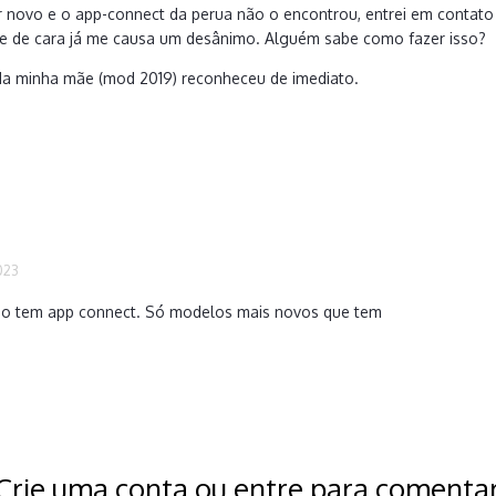
 novo e o app-connect da perua não o encontrou, entrei em contato
e de cara já me causa um desânimo. Alguém sabe como fazer isso?
da minha mãe (mod 2019) reconheceu de imediato.
023
ão tem app connect. Só modelos mais novos que tem
Crie uma conta ou entre para comenta