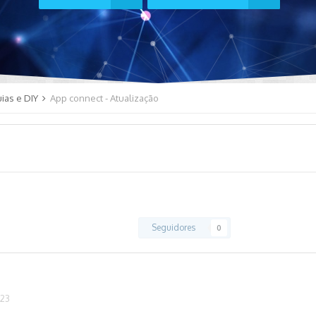
ias e DIY
App connect - Atualização
Seguidores
0
023