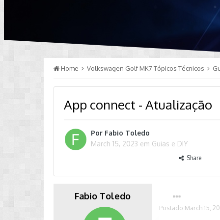
Home
Volkswagen Golf MK7 Tópicos Técnicos
Gu
App connect - Atualização
Por
Fabio Toledo
March 15, 2023
em
Guias e DIY
Share
Fabio Toledo
Postado
March 15, 2