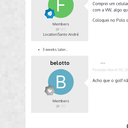
Comprei um celular
com a VW, algo qu
Coloquei no Polo 
Members
145
Location
Santo André
3 weeks later...
belotto
Postado
March 30, 2
Acho que o golf n
Members
517