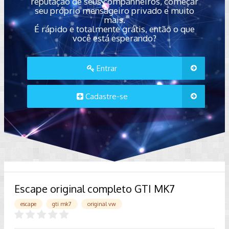
reputação de seus companheiros, começar
seu próprio mensageiro privado e muito
mais.
É rápido e totalmente grátis, então o que
você está esperando?
Entrar
Cadastre-se
Escape original completo GTI MK7
escape
gti mk7
original vw