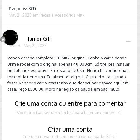
Por
Junior GTi
May 21, 2023
em
Peças e Acessórios MK7
Junior GTi
Postado
May 21, 2023
Vendo escape completo GTI MK7, original. Tenho o carro desde
0km e rodei com o original apenas 40.000km. Só tirei pra instalar
um full inox esportivo. Em estado de 0km. Nunca foi cortado, não
tem solda nenhuma. Totalmente original. Guardei para quando
fosse vender o carro, mas tenho que desocupar espaço aqui em
casa. Peço 1.500,00. Moro na região da Saúde em São Paulo.
Crie uma conta ou entre para comentar
Você precisar ser um membro para fazer um comentário
Criar uma conta
Crie uma nova conta em nossa comunidade. É fácil!