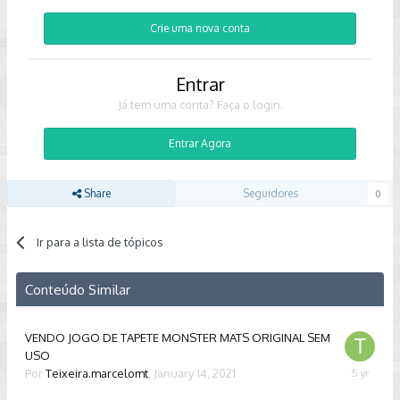
Crie uma nova conta
Entrar
Já tem uma conta? Faça o login.
Entrar Agora
Share
Seguidores
0
Ir para a lista de tópicos
Conteúdo Similar
VENDO JOGO DE TAPETE MONSTER MATS ORIGINAL SEM
USO
Por
Teixeira.marcelomt
,
January 14, 2021
January
14,