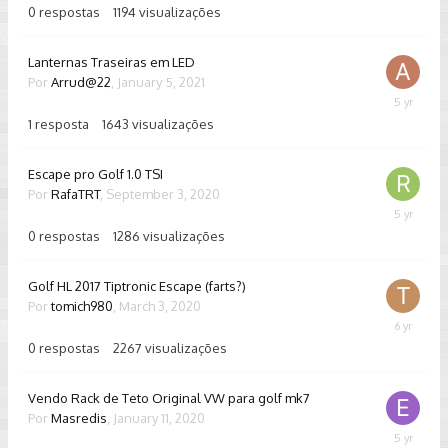
2021
0
respostas
1194
visualizações
Lanternas Traseiras em LED
Por
Arrud@22
,
January 5, 2021
January
7,
1
resposta
1643
visualizações
2021
Escape pro Golf 1.0 TSI
Por
RafaTRT
,
September 3, 2020
Septembe
3,
0
respostas
1286
visualizações
2020
Golf HL 2017 Tiptronic Escape (farts?)
Por
tomich980
,
March 3, 2020
March
3,
0
respostas
2267
visualizações
2020
Vendo Rack de Teto Original VW para golf mk7
Por
Masredis
,
January 11, 2020
July