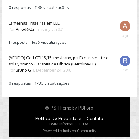
14,
2021
0
respostas
1188
visualizações
Lanternas Traseiras em LED
Por
Arrud@22
,
January 5, 2021
January
7,
1
resposta
1636
visualizações
2021
(VENDO) Golf GTI 15/15, mexicano, pct Exclusive + teto
solar, branco, Garantia de Fábrica (Petrolina-PE)
Por
Bruno GTI
,
December 24, 2018
Decembe
24,
2018
0
respostas
1785
visualizações
IPS Theme
IPBForo
by
Política De Privacidade
Contato
BMM Informatica LTDA.
Powered by Invision Community