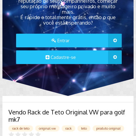
reputação de seus companheiros, começar
seu próprio mensageiro privado e muito
mais.
É rápido e totalmente grátis, então o que
você está esperando?
Entrar
Cadastre-se
Vendo Rack de Teto Original VW para golf
mk7
rack de teto
original vw
rack
teto
produto original