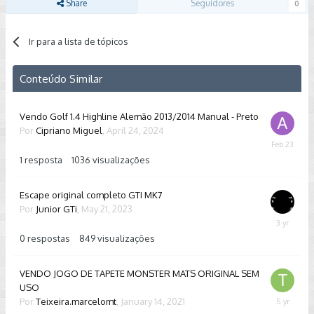
Share
Seguidores
0
Ir para a lista de tópicos
Conteúdo Similar
Vendo Golf 1.4 Highline Alemão 2013/2014 Manual - Preto
Por
Cipriano Miguel
,
April 24, 2024
February
23
1
resposta
1036
visualizações
Escape original completo GTI MK7
Por
Junior GTi
,
May 21, 2023
May
21,
0
respostas
849
visualizações
2023
VENDO JOGO DE TAPETE MONSTER MATS ORIGINAL SEM
USO
Por
Teixeira.marcelomt
,
January 14, 2021
January