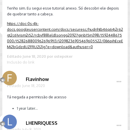
Tenho sim. Eu segui esse tutorial anexo. Só descobri ele depois
de quebrar tanto a cabeça.
https://doc-0s-4k-
docs.googleusercontent.com/docs/securesc/hudrihtb46q64j2r62
gt2c61vism2i52/rcbvf88leldlsongg20927ginb15m398/1592448675
000/15282688009626969113/12098236905469605522/0B6pihEceE
Mi2bGdzdUZFRUZIZjg?e=download&authuser=0
Editado
June 18, 2020
por ostepoker
Inclusão do link
Flavinhow
Postado
June 18, 2020
Tá negada a permissão de acesso
1 year later...
LHENRIQUESS
Postado
July 8, 2021