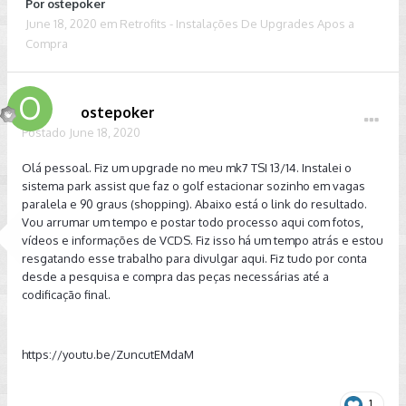
Por
ostepoker
June 18, 2020
em
Retrofits - Instalações De Upgrades Apos a
Compra
ostepoker
Postado
June 18, 2020
Olá pessoal. Fiz um upgrade no meu mk7 TSI 13/14. Instalei o
sistema park assist que faz o golf estacionar sozinho em vagas
paralela e 90 graus (shopping). Abaixo está o link do resultado.
Vou arrumar um tempo e postar todo processo aqui com fotos,
vídeos e informações de VCDS. Fiz isso há um tempo atrás e estou
resgatando esse trabalho para divulgar aqui. Fiz tudo por conta
desde a pesquisa e compra das peças necessárias até a
codificação final.
https://youtu.be/ZuncutEMdaM
1