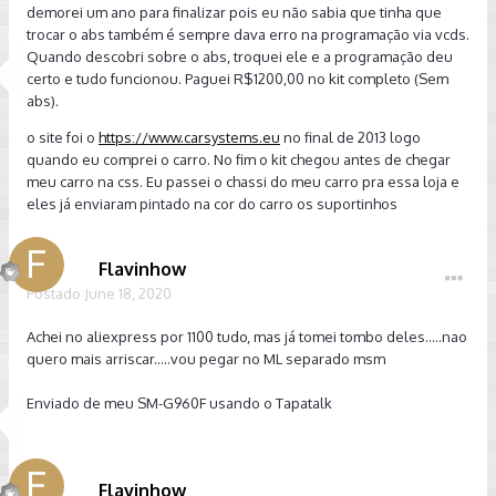
demorei um ano para finalizar pois eu não sabia que tinha que
trocar o abs também é sempre dava erro na programação via vcds.
Quando descobri sobre o abs, troquei ele e a programação deu
certo e tudo funcionou. Paguei R$1200,00 no kit completo (Sem
abs).
o site foi o
https://www.carsystems.eu
no final de 2013 logo
quando eu comprei o carro. No fim o kit chegou antes de chegar
meu carro na css. Eu passei o chassi do meu carro pra essa loja e
eles já enviaram pintado na cor do carro os suportinhos
Flavinhow
Postado
June 18, 2020
Achei no aliexpress por 1100 tudo, mas já tomei tombo deles.....nao
quero mais arriscar.....vou pegar no ML separado msm
Enviado de meu SM-G960F usando o Tapatalk
Flavinhow