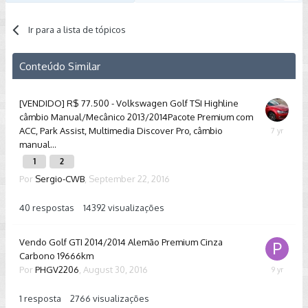
Ir para a lista de tópicos
Conteúdo Similar
[VENDIDO] R$ 77.500 - Volkswagen Golf TSI Highline
câmbio Manual/Mecânico 2013/2014Pacote Premium com
ACC, Park Assist, Multimedia Discover Pro, câmbio
Novembe
manual...
27,
2018
1
2
Por
Sergio-CWB
,
September 22, 2016
40
respostas
14392
visualizações
Vendo Golf GTI 2014/2014 Alemão Premium Cinza
Carbono 19666km
Por
PHGV2206
,
August 30, 2016
Novembe
10,
2016
1
resposta
2766
visualizações