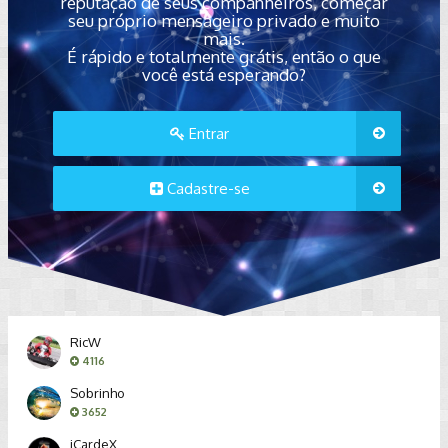
reputação de seus companheiros, começar
seu próprio mensageiro privado e muito
mais.
É rápido e totalmente grátis, então o que
você está esperando?
Entrar
Cadastre-se
RicW
4116
Sobrinho
3652
iCardeX