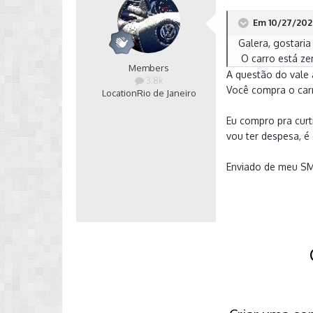
Em 10/27/2020
Galera, gostari
O carro está ze
Members
A questão do vale 
3.8k
Você compra o car
Location
Rio de Janeiro
Eu compro pra curt
vou ter despesa, é
Enviado de meu S