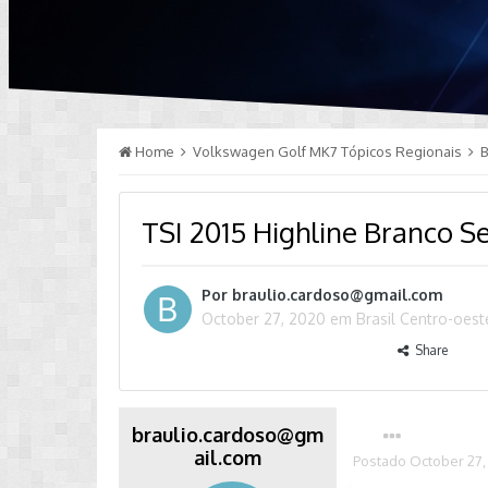
Home
Volkswagen Golf MK7 Tópicos Regionais
B
TSI 2015 Highline Branco S
Por
braulio.cardoso@gmail.com
October 27, 2020
em
Brasil Centro-oest
Share
braulio.cardoso@gm
ail.com
Postado
October 27,