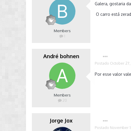
Galera, gostaria d
O carro está zerad
Members
1
André bohnen
Postado
October 27,
Por esse valor val
Members
20
Jorge Jox
Postado
November 1