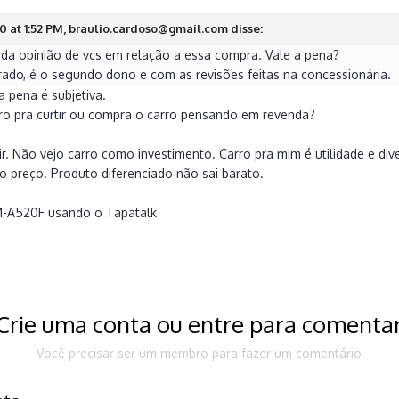
 at 1:52 PM, braulio.cardoso@gmail.com disse:
a da opinião de vcs em relação a essa compra. Vale a pena?
rado, é o segundo dono e com as revisões feitas na concessionária.
a pena é subjetiva.
ro pra curtir ou compra o carro pensando em revenda?
ir. Não vejo carro como investimento. Carro pra mim é utilidade e div
 o preço. Produto diferenciado não sai barato.
M-A520F usando o Tapatalk
Crie uma conta ou entre para comenta
Você precisar ser um membro para fazer um comentário