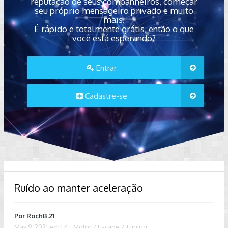
reputação de seus companheiros, começar
seu próprio mensageiro privado e muito
mais.
É rápido e totalmente grátis, então o que
você está esperando?
Entrar
Cadastre-se
Ruído ao manter aceleração
Por
RochB.21
May 9, 2021
em
1.4T Motor / Escape / Tuning