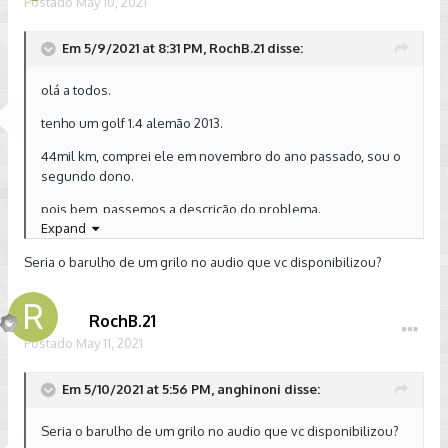
Postado
May 10, 2021
Em 5/9/2021 at 8:31 PM, RochB.21 disse:
olá a todos.
tenho um golf 1.4 alemão 2013.
44mil km, comprei ele em novembro do ano passado, sou o
segundo dono.
pois bem, passemos a descrição do problema.
Expand
toda vez que ao manter uma velocidade de 40kmh, com a
Seria o barulho de um grilo no audio que vc disponibilizou?
aceleração constante de 2mil rotações (em média), o carro
faz um barulho como se fosse grilos.
o mais estranho é que qualquer alteração, ainda que mínima,
RochB.21
no pedal do acelerado o ruído cessa imediatamente e ao
Postado
May 11, 2021
retornar uma media de aceleração e velocidade, o
ruído novamente retorna e as vezes fica até mais alto.
Em 5/10/2021 at 5:56 PM, anghinoni disse:
gravei o áudio do ruído que pode ser acessado através de
link.
Seria o barulho de um grilo no audio que vc disponibilizou?