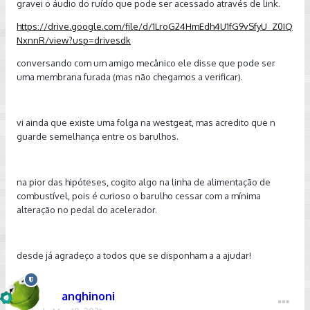
gravei o áudio do ruído que pode ser acessado através de link.
https://drive.google.com/file/d/1LroG24HmEdh4U1fG9vSfyU_Z0IQ
NxnnR/view?usp=drivesdk
conversando com um amigo mecânico ele disse que pode ser
uma membrana furada (mas não chegamos a verificar).
vi ainda que existe uma folga na westgeat, mas acredito que n
guarde semelhança entre os barulhos.
na pior das hipóteses, cogito algo na linha de alimentação de
combustível, pois é curioso o barulho cessar com a mínima
alteração no pedal do acelerador.
desde já agradeço a todos que se disponham a a ajudar!
anghinoni