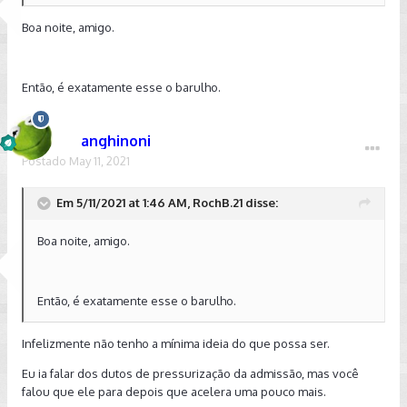
https://drive.google.com/file/d/1LroG24HmEdh4U1fG9vSfyU
Boa noite, amigo.
_Z0IQNxnnR/view?usp=drivesdk
conversando com um amigo mecânico ele disse que pode
ser uma membrana furada (mas não chegamos a verificar).
Então, é exatamente esse o barulho.
vi ainda que existe uma folga na westgeat, mas acredito que
anghinoni
n guarde semelhança entre os barulhos.
Postado
May 11, 2021
Em 5/11/2021 at 1:46 AM, RochB.21 disse:
na pior das hipóteses, cogito algo na linha de alimentação de
combustível, pois é curioso o barulho cessar com a mínima
Boa noite, amigo.
alteração no pedal do acelerador.
Então, é exatamente esse o barulho.
desde já agradeço a todos que se disponham a a ajudar!
Infelizmente não tenho a mínima ideia do que possa ser.
Eu ia falar dos dutos de pressurização da admissão, mas você
falou que ele para depois que acelera uma pouco mais.