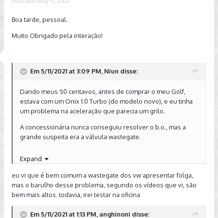
Postado
May 11, 2021
Boa tarde, pessoal.
Muito Obrigado pela interação!
Em 5/11/2021 at 3:09 PM, Niun disse:
Dando meus 50 centavos, antes de comprar o meu Golf,
estava com um Onix 1.0 Turbo (do modelo novo), e eu tinha
um problema na aceleração que parecia um grilo.
A concessionária nunca conseguiu resolver o b.o., mas a
grande suspeita era a válvula wastegate.
Expand
edit:
eu vi que é bem comum a wastegate dos vw apresentar folga,
mas o barulho desse problema, segundo os vídeos que vi, são
ouvindo melhor o barulho, não parece ser o mesmo que eu
bem mais altos. todavia, irei testar na oficina
tinha rsrs
Em 5/11/2021 at 1:13 PM, anghinoni disse: