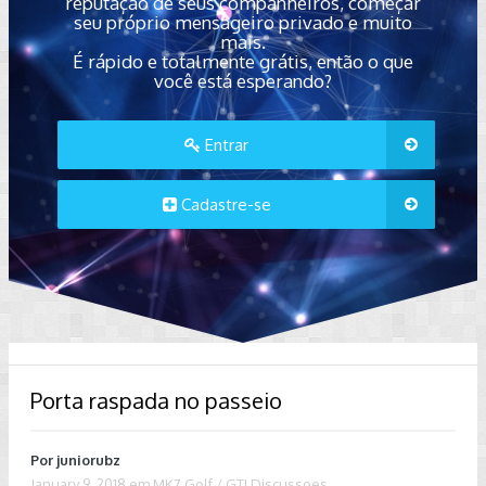
reputação de seus companheiros, começar
seu próprio mensageiro privado e muito
mais.
É rápido e totalmente grátis, então o que
você está esperando?
Entrar
Cadastre-se
Porta raspada no passeio
Por
juniorubz
January 9, 2018
em
MK7 Golf / GTI Discussoes