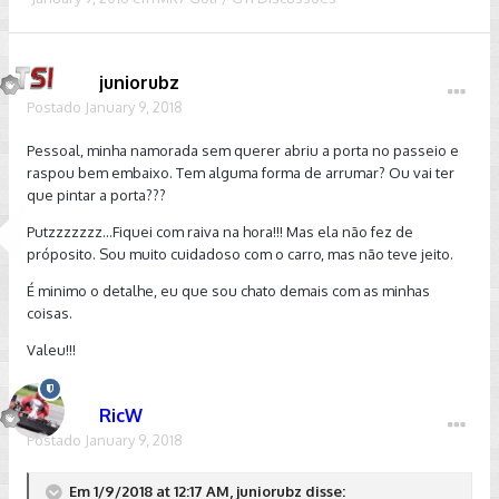
juniorubz
Postado
January 9, 2018
Pessoal, minha namorada sem querer abriu a porta no passeio e
raspou bem embaixo. Tem alguma forma de arrumar? Ou vai ter
que pintar a porta???
Putzzzzzzz...Fiquei com raiva na hora!!! Mas ela não fez de
próposito. Sou muito cuidadoso com o carro, mas não teve jeito.
É minimo o detalhe, eu que sou chato demais com as minhas
coisas.
Valeu!!!
RicW
Postado
January 9, 2018
Em 1/9/2018 at 12:17 AM, juniorubz disse: