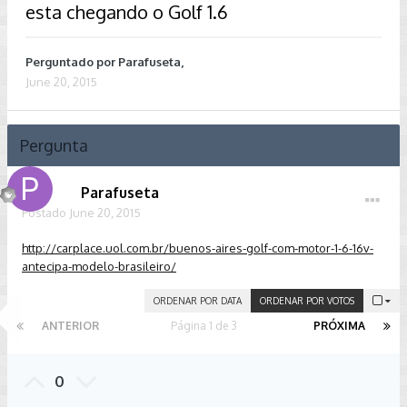
esta chegando o Golf 1.6
Perguntado por
Parafuseta
,
June 20, 2015
Pergunta
Parafuseta
Postado
June 20, 2015
http://carplace.uol.com.br/buenos-aires-golf-com-motor-1-6-16v-
antecipa-modelo-brasileiro/
ORDENAR POR DATA
ORDENAR POR VOTOS
ANTERIOR
Página 1 de 3
PRÓXIMA
0