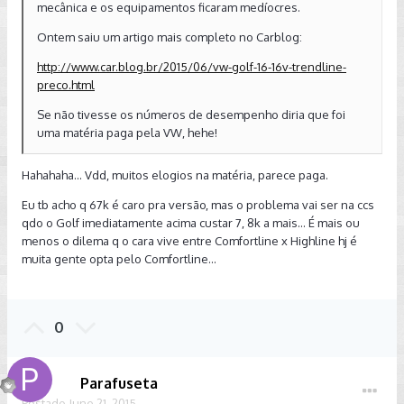
mecânica e os equipamentos ficaram medíocres.
Ontem saiu um artigo mais completo no Carblog:
http://www.car.blog.br/2015/06/vw-golf-16-16v-trendline-
preco.html
Se não tivesse os números de desempenho diria que foi
uma matéria paga pela VW, hehe!
Hahahaha... Vdd, muitos elogios na matéria, parece paga.
Eu tb acho q 67k é caro pra versão, mas o problema vai ser na ccs
qdo o Golf imediatamente acima custar 7, 8k a mais... É mais ou
menos o dilema q o cara vive entre Comfortline x Highline hj é
muita gente opta pelo Comfortline...
0
Parafuseta
Postado
June 21, 2015