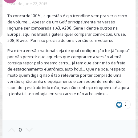
Postado
June 22, 2015
Tb concordo 100%, a questão é q o trendline vem pra ser o carro
de volume.... Apesar de um Golf principalmente na versão
Highline ser comparada a A3, A200, Serie 1 dentre outros na
Europa, aqui no Brasil a galera quer comparar com Focus, Cruze,
308, Bravo... Por isso precisa de uma versão com volume.
Pra mim a versão nacional seja de qual configuração for já "cagou"
por não permitir que aqueles que compraram a versão alemã
consiga repor pelo mesmo carro... Já tem que abrir mão de freio
de estacionamento eletrônico, auto hold... Que na boa, respeito
muito quem diga q não é tão relevante por ter comprado uma
versão q não tenha o equipamento e consequentemente não
sabe do q está abrindo mão, mas não conheço ninguém até agora
q tenha tal tecnologia em seu carro e não ache animal.
3
0