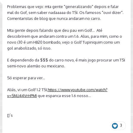
Problemas que vejo: mta gente "generalizando" depois e falar
mal do Gof, sem saber nadaaaaa do TSI. Os famosos "ouvi dizer".
Comentaristas de blog que nunca andaram no carro.
Mta gente depois falando que deu pau em Golf... Até
descobrirem que andaram contra um 1.6. Alias, para mim, como o
novo i30 é um HB20 bombado, vejo o Golf Tupiniquim como um
gol anabolizado, só isso.
E dependendo da $$$ do carro novo, é mais jogo procurar um TSI
semi-novo alemão ou mexicano.
Só esperar para ver...
Aliás, vi um Golf 1.2 TSI,
https://www.youtube.com/watch?
v=SNU44VrHPMI
que espanca esse 1.6 nosso...
[]´s
3