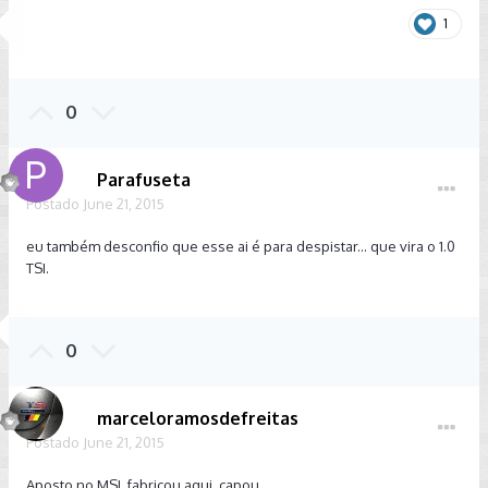
1
0
Parafuseta
Postado
June 21, 2015
eu também desconfio que esse ai é para despistar... que vira o 1.0
TSI.
0
marceloramosdefreitas
Postado
June 21, 2015
Aposto no MSI, fabricou aqui, capou.