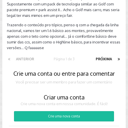
Supostamente com um pack de tecnologia similar ao Golf com
pacote premium + park assist II... Acho o Golf mais carro, mas seria
legal ter mais mimos em um preço fair.
Trazendo o conteúdo pro tópico, penso q com a chegada da linha
nacional, vamos ter um 1.6 básico aos montes, provavelmente
apenas com o teto como opcional... Já o comfortline básico deve
sumir das ccs, assim como o Highline básico, para incentivar essas
versões... Q faaaaase
ANTERIOR
Página 1 de 3
PRÓXIMA
Crie uma conta ou entre para comentar
Você precisar ser um membro para fazer um comentário
Criar uma conta
Crie uma nova conta em nossa comunidade. É fácil!
Crie uma nova conta