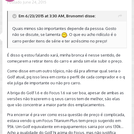
Postado
June 24, 2015
Em 6/23/2015 at 3:30 AM, Brunomri disse:
Quais mimos são importantes depende da pessoa. Gosto
não se discute, se lamenta
. O que eu acho ridículo é o
carro perder itens de série e ter acréscimo no preço!
É disso q estou falando xará, minha bronca é nesse sentido, de
começarem a retirar itens do carro e ainda sim ele subir o preço.
Como disse em um outro tópico, não dá pra afirmar qual seria o
Golf atual, pq isso leva em conta o perfil de cada comprador e o q
ele julga de importante ou não pro carro.
A briga do Golf 1.6 e do Focus 1.6 vai ser boa, apesar de ambas as
versões não trazerem o q seus carros tem de melhor, são elas
que vão concentrar a maior parte dos emplacamentos.
Pra encerrar é pra ver como essa questão de preço é complicada,
estava vendo q um Focus Titanium Plus tem preço sugerido em
95k. Um Golf equivalente em equipamentos sairia por uns 130k...
Acho a qualidade do Golf hj acima do Focus, mas não justifica