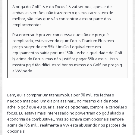
A briga do Golf 1.6 e do Focus 1.6 vai ser boa, apesar de
ambas as versões não trazerem o q seus carros tem de
melhor, são elas que vão concentrar a maior parte dos
emplacamentos.
Pra encerrar é pra ver como essa questão de preço é
complicada, estava vendo q um Focus Titanium Plus tem
preço sugerido em 95k. Um Golf equivalente em
equipamentos sairia por uns 130k... Acho a qualidade do Golf
hj acima do Focus, mas não justifica pagar 35k a mais... Isso
mostra pq é tão difícil escolher os mimos do Golf, no preço q
a VW pede.
Bem, eu ia comprar um titanium plus por 90 mil, ate fechei o
negocio mas pedi um dia pra assinar... no mesmo dia de noite
achei o golf que eu queria, sem os opcionais, comprei e cancelei o
focus. Eu estava mais interessado no powertrain do golf aliado a
economia de combustivel, mas so achava com opcionais sempre
acima de 105 mil... realmente a VW esta abusando nos pacotes de
opcionais.