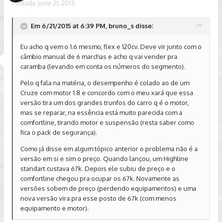
Postado
June 21, 2015
Em 6/21/2015 at 6:39 PM, bruno_s disse:
Eu acho q vem o 1.6 mesmo, flex e 120cv. Deve vir junto com o
câmbio manual de 6 marchas e acho q vai vender pra
caramba (levando em conta os números do segmento).
Pelo q fala na matéria, o desempenho é colado ao de um
Cruze com motor 1.8 e concordo com o meu xará que essa
versão tira um dos grandes trunfos do carro q é o motor,
mas se reparar, na essência está muito parecida com a
comfortline, tirando motor e suspensão (resta saber como
fica o pack de segurança).
Como já disse em algum tópico anterior o problema não é a
versão em si e sim o preço. Quando lançou, um Highline
standart custava 67k. Depois ele subiu de preço e o
comfortline chegou pra ocupar os 67k. Novamente as
versões sobem de preço (perdendo equipamentos) e uma
nova versão vira pra esse posto de 67k (com menos
equipamento e motor).