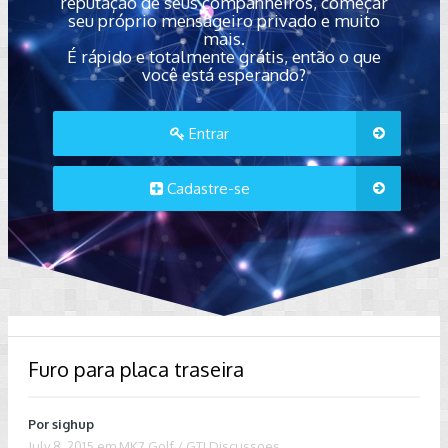
reputação de seus companheiros, começar
seu próprio mensageiro privado e muito
mais.
É rápido e totalmente grátis, então o que
você está esperando?
Entrar
Cadastre-se
Furo para placa traseira
Por
sighup
July 8, 2015
em
MK7 Golf / GTI Discussoes