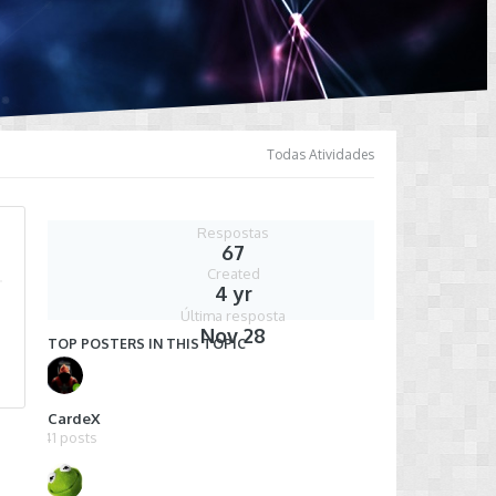
Todas Atividades
Respostas
67
Created
4 yr
Última resposta
Nov 28
TOP POSTERS IN THIS TOPIC
iCardeX
41 posts