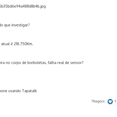
o que investigar?
 atual é 218.750Km.
eira no corpo de borboletas, falha real de sensor?
hone usando Tapatalk
1
Thiagocs