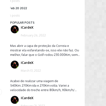
8 posts
Feb 20 2022
6 posts
POPULAR POSTS
iCardeX
February 26, 2022
Mas abrir a capa de proteção da Correia e
mostrar ela esfarelando-se, isso ele não faz. Ou
melhor, falar que o Golf rodou 230.000Km, sem...
iCardeX
March 13, 2022
Acabei de realizar uma viagem de
540Km: 270Km ida e 270Km volta. Variei a
velocidade do trecho entre 80km/h, 110km/h/...
iCardeX
February 21, 2022