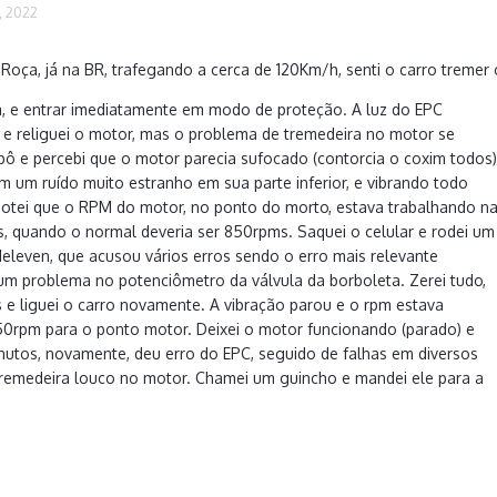
, 2022
Roça, já na BR, trafegando a cerca de 120Km/h, senti o carro tremer 
a, e entrar imediatamente em modo de proteção. A luz do EPC
 e religuei o motor, mas o problema de tremedeira no motor se
pô e percebi que o motor parecia sufocado (contorcia o coxim todos)
 um ruído muito estranho em sua parte inferior, e vibrando todo
tei que o RPM do motor, no ponto do morto, estava trabalhando n
, quando o normal deveria ser 850rpms. Saquei o celular e rodei um
eleven, que acusou vários erros sendo o erro mais relevante
um problema no potenciômetro da válvula da borboleta. Zerei tudo,
 e liguei o carro novamente. A vibração parou e o rpm estava
50rpm para o ponto motor. Deixei o motor funcionando (parado) e
utos, novamente, deu erro do EPC, seguido de falhas em diversos
remedeira louco no motor. Chamei um guincho e mandei ele para a