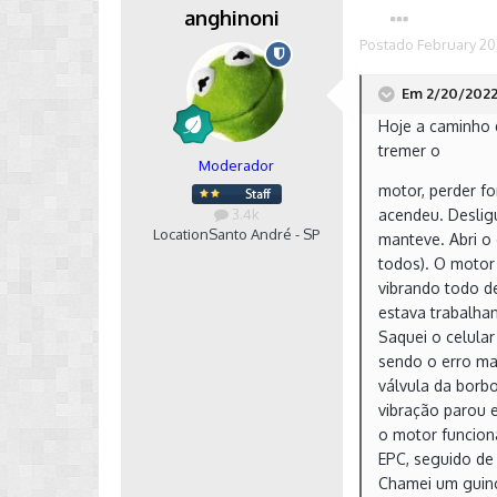
anghinoni
Postado
February 20
Em 2/20/2022 
Hoje a caminho d
tremer o
Moderador
motor, perder f
3.4k
acendeu. Deslig
Location
Santo André - SP
manteve. Abri o
todos). O motor
vibrando todo d
estava trabalha
Saquei o celula
sendo o erro ma
válvula da borbo
vibração parou 
o motor funcion
EPC, seguido de
Chamei um guin