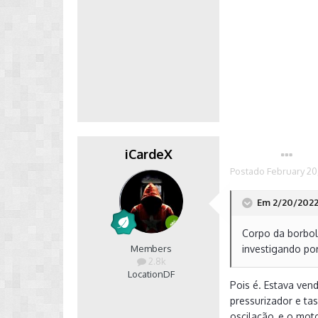
iCardeX
Autor
Postado
February 20
Em 2/20/2022 
Corpo da borbol
Members
investigando por
2.8k
Location
DF
Pois é. Estava ve
pressurizador e tas
oscilação, e o mot