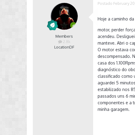
Postado
February 20
Hoje a caminho da 
motor, perder forç
Members
acendeu. Desliguei
2.8k
manteve. Abri o ca
Location
DF
O motor estava com
descompensado. No
casa dos 1.100Rpms
diagnóstico do obd
classificado como 
aguardei 5 minutos
estabilizado nos 8
passados uns 6 min
componentes e a t
minha garagem.