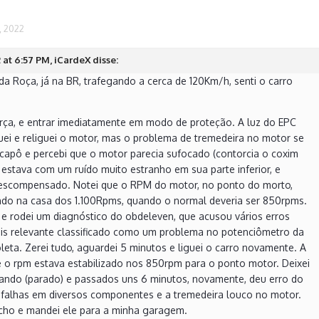
, 2022
at 6:57 PM, iCardeX disse:
a Roça, já na BR, trafegando a cerca de 120Km/h, senti o carro
orça, e entrar imediatamente em modo de proteção. A luz do EPC
uei e religuei o motor, mas o problema de tremedeira no motor se
 capô e percebi que o motor parecia sufocado (contorcia o coxim
 estava com um ruído muito estranho em sua parte inferior, e
escompensado. Notei que o RPM do motor, no ponto do morto,
ndo na casa dos 1.100Rpms, quando o normal deveria ser 850rpms.
r e rodei um diagnóstico do obdeleven, que acusou vários erros
is relevante classificado como um problema no potenciômetro da
leta. Zerei tudo, aguardei 5 minutos e liguei o carro novamente. A
e o rpm estava estabilizado nos 850rpm para o ponto motor. Deixei
ando (parado) e passados uns 6 minutos, novamente, deu erro do
 falhas em diversos componentes e a tremedeira louco no motor.
cho e mandei ele para a minha garagem.