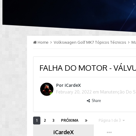
Home
Volkswagen Golf MK7 Tópicos Técnicos
M
FALHA DO MOTOR - VÁLV
Por
iCardeX
February 20, 2022
em
Manutenção Do 
Share
1
2
3
PRÓXIMA
Página 1 de 3
iCardeX