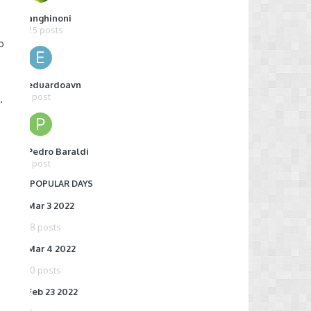
anghinoni
25 posts
o
eduardoavn
1 post
.
a
Pedro Baraldi
1 post
POPULAR DAYS
Mar 3 2022
18 posts
Mar 4 2022
10 posts
Feb 23 2022