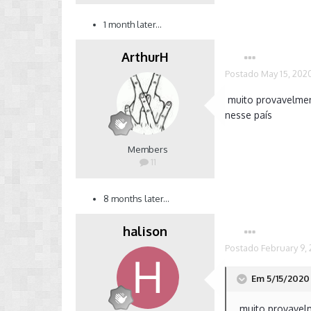
1 month later...
ArthurH
Postado
May 15, 202
muito provavelment
nesse país
Members
11
8 months later...
halison
Postado
February 9, 
Em 5/15/2020 
muito provavelm