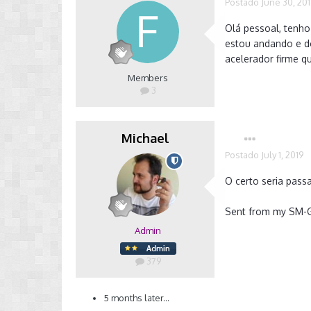
Postado
June 30, 20
Olá pessoal, tenho
estou andando e do 
acelerador firme q
Members
3
Michael
Postado
July 1, 2019
O certo seria passa
Sent from my SM-G
Admin
379
5 months later...