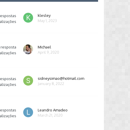
klesley
respostas
May 1, 2023
alizações
resposta
Michael
April 9, 2020
alizações
sidneysimao@hotmail.com
respostas
January 8, 2022
alizações
respostas
Leandro Amadeo
March 21, 2020
alizações