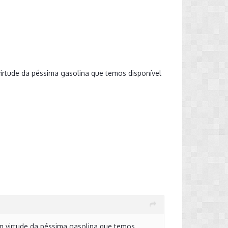
virtude da péssima gasolina que temos disponível
em virtude da péssima gasolina que temos