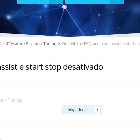
I 2.0T Motor / Escape / Tuning
Golf Gti luz EPC, acc, front assist e start 
 assist e start stop desativado
pe / Tuning
Seguidores
1