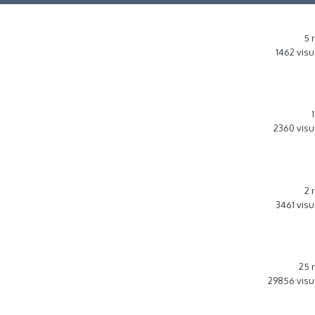
5
1462
visu
1
2360
visu
2
3461
visu
25
29856
visu