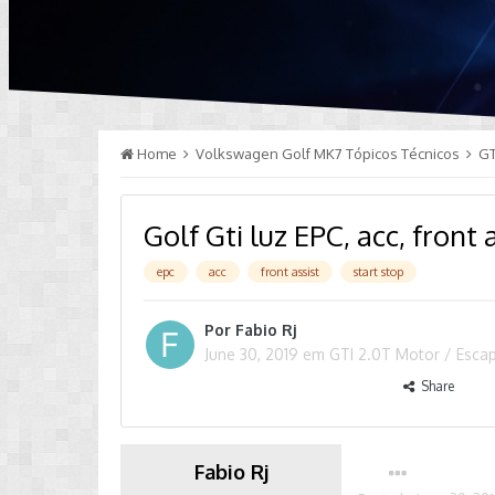
Home
Volkswagen Golf MK7 Tópicos Técnicos
GT
Golf Gti luz EPC, acc, front
epc
acc
front assist
start stop
Por
Fabio Rj
June 30, 2019
em
GTI 2.0T Motor / Esca
Share
Fabio Rj