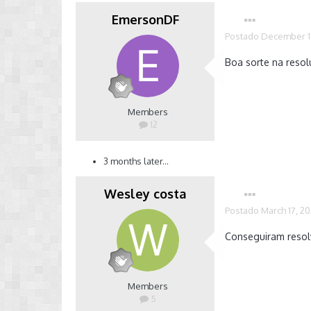
EmersonDF
Postado
December 13
Boa sorte na reso
Members
12
3 months later...
Wesley costa
Postado
March 17, 2
Conseguiram resol
Members
5