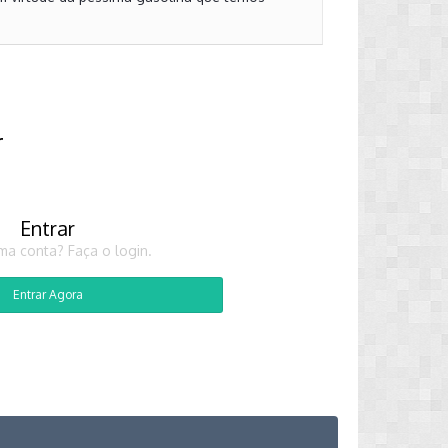
r
Entrar
ma conta? Faça o login.
Entrar Agora