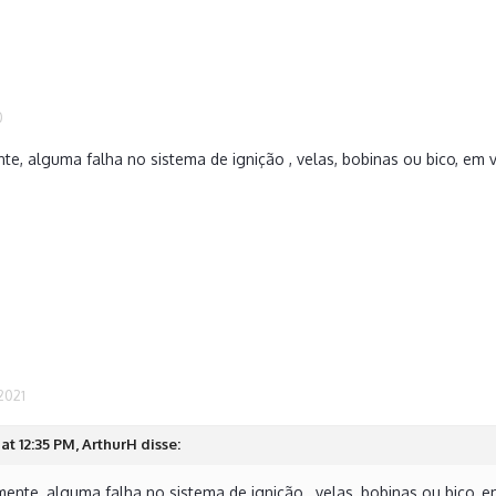
0
e, alguma falha no sistema de ignição , velas, bobinas ou bico, em 
2021
at 12:35 PM, ArthurH disse:
ente, alguma falha no sistema de ignição , velas, bobinas ou bico, 