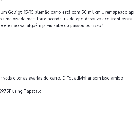
19
 um Golf gti 15/15 alemão carro está com 50 mil km... remapeado ap
uma pisada mais forte acende luz do epc, desativa acc, front assist e
ue ele não vai alguém já viu sabe ou passou por isso?
r vcds e ler as avarias do carro. Difícil adivinhar sem isso amigo.
975F using Tapatalk