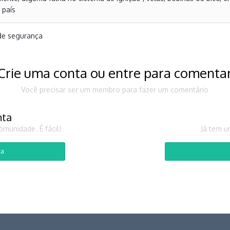
e país
de segurança
Crie uma conta ou entre para comenta
Você precisar ser um membro para fazer um comentário
nta
munidade. É fácil!
Já tem u
ta