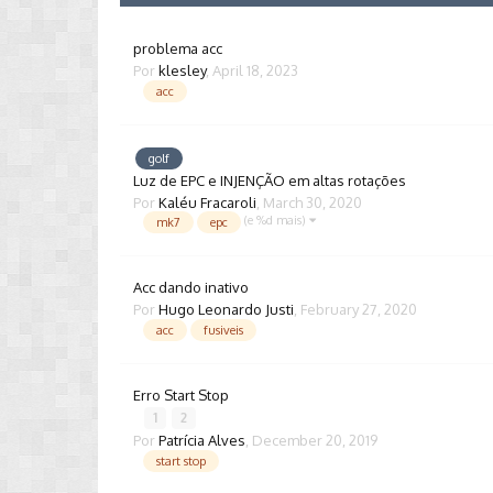
problema acc
Por
klesley
,
April 18, 2023
acc
golf
Luz de EPC e INJENÇÃO em altas rotações
Por
Kaléu Fracaroli
,
March 30, 2020
(e %d mais)
mk7
epc
Acc dando inativo
Por
Hugo Leonardo Justi
,
February 27, 2020
acc
fusiveis
Erro Start Stop
1
2
Por
Patrícia Alves
,
December 20, 2019
start stop