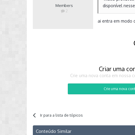
Members
disponível ness
2
ai entra em modo 
Criar uma co
Crie uma nova conta em nossa co
Crie uma nova con
Ir para a lista de tópicos
Conteúdo Similar