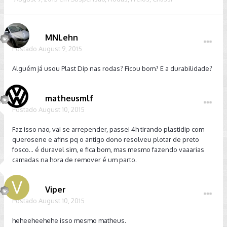
MNLehn
Postado
August 9, 2015
Alguém já usou Plast Dip nas rodas? Ficou bom? E a durabilidade?
matheusmlf
Postado
August 10, 2015
Faz isso nao, vai se arrepender, passei 4h tirando plastidip com
querosene e afins pq o antigo dono resolveu plotar de preto
fosco... é duravel sim, e fica bom, mas mesmo fazendo vaaarias
camadas na hora de remover é um parto.
Viper
Postado
August 10, 2015
heheeheehehe isso mesmo matheus.