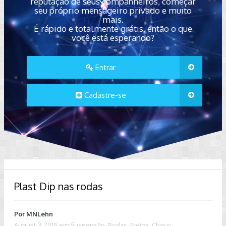
reputação de seus companheiros, começar
seu próprio mensageiro privado e muito
mais.
É rápido e totalmente grátis, então o que
você está esperando?
Entrar
Cadastre-se
Plast Dip nas rodas
Por
MNLehn
August 9, 2015
em
Suspensão, Rodas, Freios, Chassi