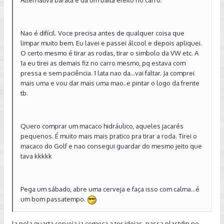
Alternativa barata e da um baita efeito no carro.
Nao é difícil. Voce precisa antes de qualquer coisa que
limpar muito bem. Eu lavei e passei álcool e depois apliquei.
O certo mesmo é tirar as rodas, tirar o simbolo da VW etc. A
1a eu tirei as demais fiz no carro mesmo, pq estava com
pressa e sem paciência. 1 lata nao da...vai faltar. Ja comprei
mais uma e vou dar mais uma mao..e pintar o logo da frente
tb.
Quero comprar um macaco hidráulico, aqueles jacarés
pequenos. É muito mais mais pratico pra tirar a roda. Tirei o
macaco do Golf e nao consegui guardar do mesmo jeito que
tava kkkkk
Pega um sábado, abre uma cerveja e faça isso com calma...é
um bom passatempo.
la pela quarta cerveja ja começa a ter ideias, passa plastdip no