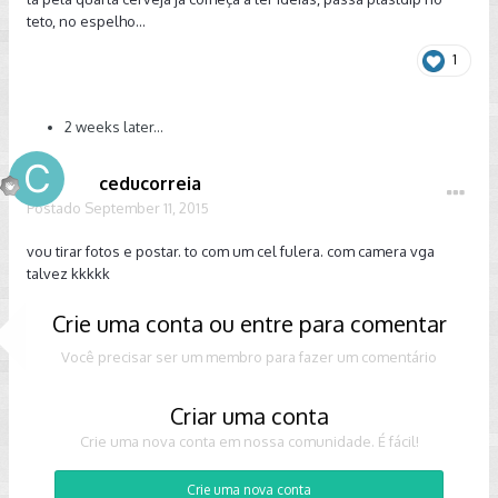
teto, no espelho...
1
2 weeks later...
ceducorreia
Postado
September 11, 2015
vou tirar fotos e postar. to com um cel fulera. com camera vga
talvez kkkkk
Crie uma conta ou entre para comentar
Você precisar ser um membro para fazer um comentário
Criar uma conta
Crie uma nova conta em nossa comunidade. É fácil!
Crie uma nova conta