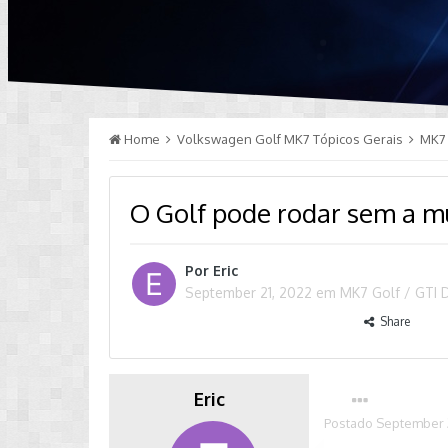
Home
Volkswagen Golf MK7 Tópicos Gerais
MK7 
O Golf pode rodar sem a m
Por
Eric
September 21, 2022
em
MK7 Golf / GTI 
Share
Eric
Postado
September 2