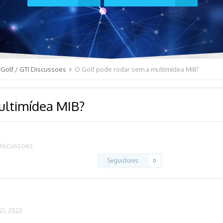
Golf / GTI Discussoes
O Golf pode rodar sem a multimídea MIB?
ultimídea MIB?
Discussoes
Seguidores
0
1, 2022