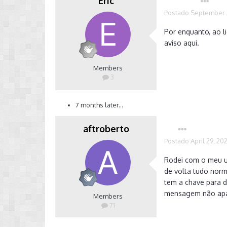
Eric
Autor
Postado
September 
Por enquanto, ao l
aviso aqui.
Members
3
7 months later...
aftroberto
Postado
April 29, 20
Rodei com o meu u
de volta tudo norm
tem a chave para d
mensagem não apag
Members
71