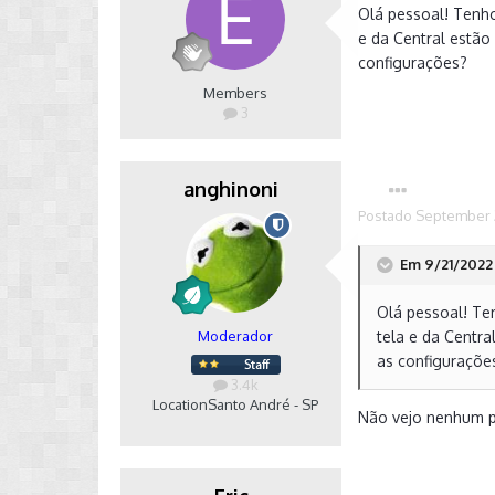
Olá pessoal! Tenho
e da Central estão
configurações?
Members
3
anghinoni
Postado
September 
Em 9/21/2022 
Olá pessoal! Ten
Moderador
tela e da Centr
as configuraçõe
3.4k
Location
Santo André - SP
Não vejo nenhum p