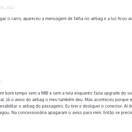
24, 2022
igar o carro, apareceu a mensagem de falha no airbag e a luz ficou a
23
m bom tempo sem a MIB e sem a tela enquanto fazia upgrade do s
al. Já o aviso do airbag o meu também deu. Mas aconteceu porque eu
esabilitar o airbag do passageiro. Eu tirei e desliguei o conector.
ou. Na concessionária apagaram o aviso para mim. Então se precisa