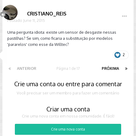
CRISTIANO_REIS
Postado
June 11, 2015
Uma pergunta idiota: existe um sensor de desgaste nessas
pastilhas? Se sim, como ficaria a substituição por modelos
'pararelos' como esse da Willtec?
2
ANTERIOR
Página 1 de 17
PRÓXIMA
Crie uma conta ou entre para comentar
Você precisar ser um membro para fazer um comentário
Criar uma conta
Crie uma nova conta em nossa comunidade. É fácil!
Crie uma nova conta