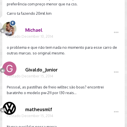
preferência com preço menor que na css.
Carro ta fazendo 20mil km
Michael
Postado
December 10, 2014
o problema e que não tem nada no momento para esse carro de
outras marcas. so original mesmo.
Givaldo_Junior
Postado
December 15, 2014
Pessoal, as pastilhas de freio willtec são boas? encontrei
baratinho o modelo pw-211 por 130 reais...
matheusmlf
Postado
December 15, 2014
Nunca ouvi falar nessa marca...