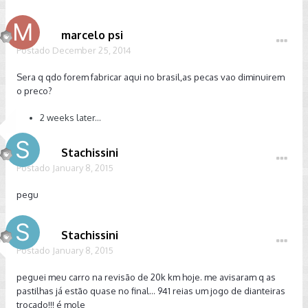
marcelo psi
Postado
December 25, 2014
Sera q qdo forem fabricar aqui no brasil,as pecas vao diminuirem
o preco?
2 weeks later...
Stachissini
Postado
January 8, 2015
pegu
Stachissini
Postado
January 8, 2015
peguei meu carro na revisão de 20k km hoje. me avisaram q as
pastilhas já estão quase no final... 941 reias um jogo de dianteiras
trocado!!! é mole