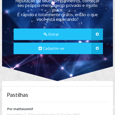
reputação de seus companheiros, começar
seu próprio mensageiro privado e muito
mais.
É rápido e totalmente grátis, então o que
você está esperando?
Entrar
Cadastre-se
Pastilhas
Por
matheusmlf
December 3, 2014
em
Manutenção Do Seu MK7