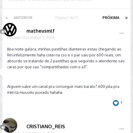
ANTERIOR
Página 1 de 17
PRÓXIMA
matheusmlf
Postado
December 3, 2014
Boa noite galera, minhas pastilhas dianteiras estao chegando ao
fim infelizmente haha cotei na css e o par saiu por 600 reais, um
absurdo se tratando de 2 pastilhas que segundo o atendente sao
caras por que sao "compartilhadas com o a3".
Alguem sabe um canal pra conseguir mais barato? 600 pila pra
mim ta muuuito puxado hahaha
1
CRISTIANO_REIS
Postado
December 4, 2014