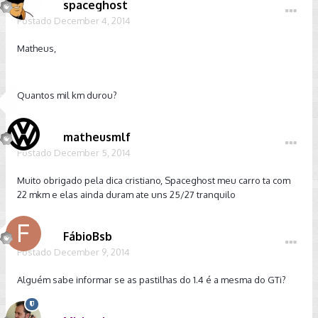
spaceghost
Postado
December 4, 2014
Matheus,
Quantos mil km durou?
matheusmlf
Postado
December 5, 2014
Muito obrigado pela dica cristiano, Spaceghost meu carro ta com
22 mkm e elas ainda duram ate uns 25/27 tranquilo
FábioBsb
Postado
December 9, 2014
Alguém sabe informar se as pastilhas do 1.4 é a mesma do GTi?