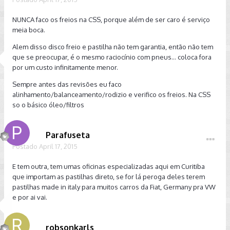
NUNCA faco os freios na CSS, porque além de ser caro é serviço
meia boca.
Alem disso disco freio e pastilha não tem garantia, então não tem
que se preocupar, é o mesmo raciocínio com pneus... coloca fora
por um custo infinitamente menor.
Sempre antes das revisões eu faco
alinhamento/balanceamento/rodizio e verifico os freios. Na CSS
so o básico óleo/filtros
Parafuseta
Postado
April 17, 2015
E tem outra, tem umas oficinas especializadas aqui em Curitiba
que importam as pastilhas direto, se for lá peroga deles terem
pastilhas made in italy para muitos carros da Fiat, Germany pra VW
e por ai vai.
robsonkarls