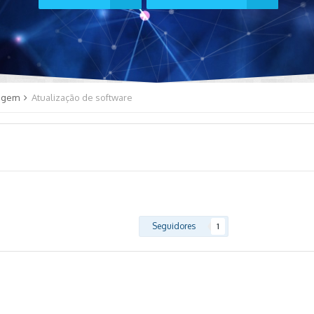
agem
Atualização de software
Seguidores
1
0