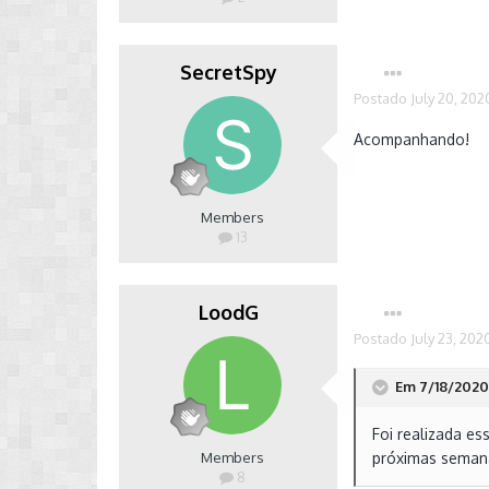
SecretSpy
Postado
July 20, 202
Acompanhando!
Members
13
LoodG
Postado
July 23, 202
Em 7/18/2020 
Foi realizada e
Members
próximas seman
8