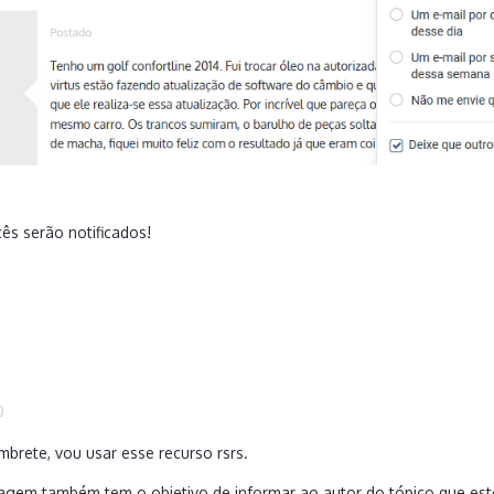
cês serão notificados!
0
brete, vou usar esse recurso rsrs.
gem também tem o objetivo de informar ao autor do tópico que est