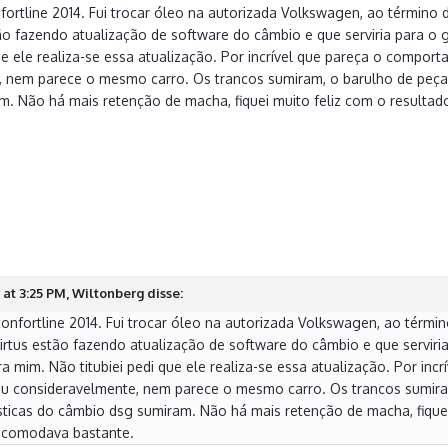
ortline 2014. Fui trocar óleo na autorizada Volkswagen, ao término 
tão fazendo atualização de software do câmbio e que serviria para o g
que ele realiza-se essa atualização. Por incrível que pareça o comp
 nem parece o mesmo carro. Os trancos sumiram, o barulho de peças
. Não há mais retenção de macha, fiquei muito feliz com o resulta
0
at 3:25 PM, Wiltonberg disse:
onfortline 2014. Fui trocar óleo na autorizada Volkswagen, ao térmi
irtus estão fazendo atualização de software do câmbio e que serviria 
a mim. Não titubiei pedi que ele realiza-se essa atualização. Por i
u consideravelmente, nem parece o mesmo carro. Os trancos sumiram
sticas do câmbio dsg sumiram. Não há mais retenção de macha, fiquei
ncomodava bastante.