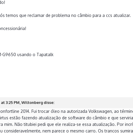
do!
nós temos que reclamar de problema no câmbio para a ccs atualizar.
concessionária!
M-G9650 usando o Tapatalk
0
at 3:25 PM, Wiltonberg disse:
onfortline 2014. Fui trocar óleo na autorizada Volkswagen, ao térmi
irtus estão fazendo atualização de software do câmbio e que serviria 
a mim. Não titubiei pedi que ele realiza-se essa atualização. Por i
u consideravelmente, nem parece o mesmo carro. Os trancos sumiram