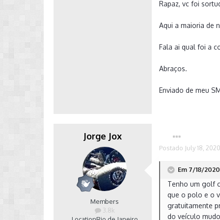
Rapaz, vc foi sortu
Aqui a maioria de 
Fala ai qual foi a 
Abraços.
Enviado de meu S
Jorge Jox
Postado
July 18, 202
Em 7/18/2020 
Tenho um golf c
que o polo e o v
Members
gratuitamente pr
3.8k
do veículo mudo
Location
Rio de Janeiro