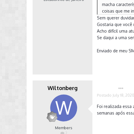
macha caracterí
coisas que me i
Sem querer duvidar
Gostaria que você
Acho difícil uma a
Se daqui a uma sem
Enviado de meu S
Wiltonberg
Autor
Postado
July 18, 202
Foi realizada essa
semanas após essa
Members
2