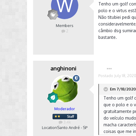
Tenho um golf conf
polo e o virtus es
Não titubiei pedi 
consideravelmente,
Members
câmbio dsg sumiram
2
bastante.
anghinoni
Postado
July 18, 202
Em 7/18/2020 
Tenho um golf c
que o polo e o v
Moderador
gratuitamente pr
do veículo mudo
3.4k
macha caracterí
Location
Santo André - SP
coisas que me i