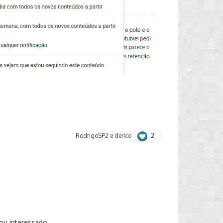
2
RodrigoSP2
e
derico
ou interessado.