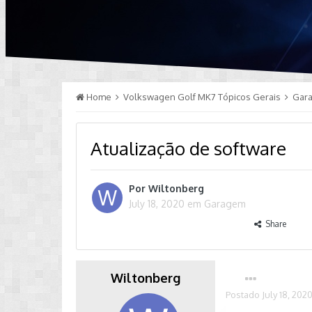
Home
Volkswagen Golf MK7 Tópicos Gerais
Gar
Atualização de software
Por
Wiltonberg
July 18, 2020
em
Garagem
Share
Wiltonberg
Postado
July 18, 202