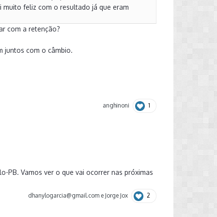
 muito feliz com o resultado já que eram
bar com a retenção?
am juntos com o câmbio.
1
anghinoni
lo-PB. Vamos ver o que vai ocorrer nas próximas
2
dhanylogarcia@gmail.com
e
Jorge Jox