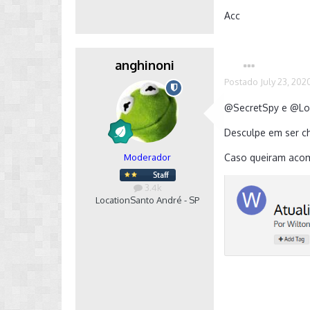
Acc
anghinoni
Postado
July 23, 202
@SecretSpy
e
@Lo
Desculpe em ser c
Moderador
Caso queiram acomp
3.4k
Location
Santo André - SP