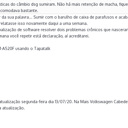
sticas do câmbio dsg sumiram. Não há mais retenção de macha, fiquei
ncomodava bastante.
 da sua palavra... Sumir com o barulho de caixa de parafusos e aca
 relatasse isso novamente daqui a uma semana.
tualização de software resolver dois problemas crônicos que nascer
ana você repetir está declaração, aí acreditarei.
M-A520F usando o Tapatalk
0
 atualização segunda-feira dia 13/07/20. Na Mais Volkswagen Cabede
 atualização.