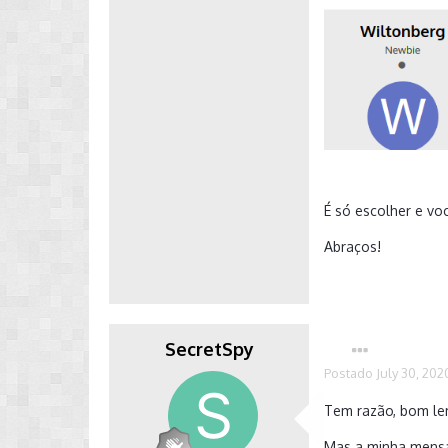
É só escolher e vo
Abraços!
SecretSpy
Postado
July 30, 202
Tem razão, bom lem
Mas a minha mensa