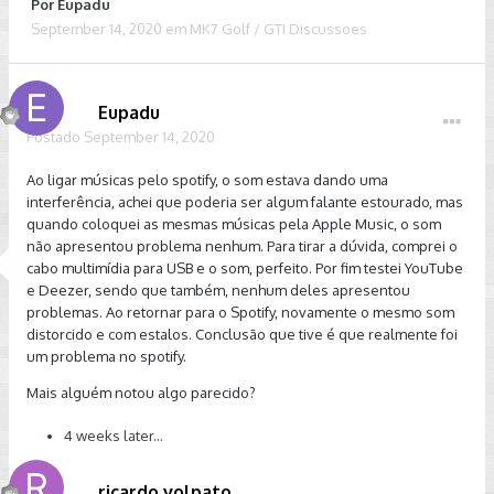
Por
Eupadu
September 14, 2020
em
MK7 Golf / GTI Discussoes
Eupadu
Postado
September 14, 2020
Ao ligar músicas pelo spotify, o som estava dando uma
interferência, achei que poderia ser algum falante estourado, mas
quando coloquei as mesmas músicas pela Apple Music, o som
não apresentou problema nenhum. Para tirar a dúvida, comprei o
cabo multimídia para USB e o som, perfeito. Por fim testei YouTube
e Deezer, sendo que também, nenhum deles apresentou
problemas. Ao retornar para o Spotify, novamente o mesmo som
distorcido e com estalos. Conclusão que tive é que realmente foi
um problema no spotify.
Mais alguém notou algo parecido?
4 weeks later...
ricardo.volpato