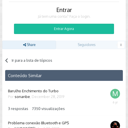
Entrar
Já tem uma conta? Faça o login.
Entrar Agora
Share
Seguidores
0
Ir para a lista de tópicos
Conteúdo Similar
Barulho Enchimento do Turbo
Por
sonanbe
,
December 28, 2019
January
29,
3
respostas
7350
visualizações
2020
Problema conexão Bluetooth e GPS