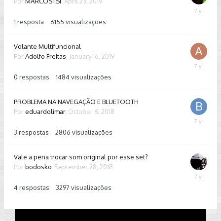
Por
MARCOSTSI
,
April 23, 2019
April
24,
1
resposta
6155
visualizações
2019
Volante Multifuncional
Por
Adolfo Freitas
,
January 16, 2019
January
16,
0
respostas
1484
visualizações
2019
PROBLEMA NA NAVEGAÇÃO E BLUETOOTH
Por
eduardolimar
,
October 8, 2018
Novembe
20,
3
respostas
2806
visualizações
2018
Vale a pena trocar som original por esse set?
Por
bodosko
,
September 28, 2018
October
1,
4
respostas
3297
visualizações
2018