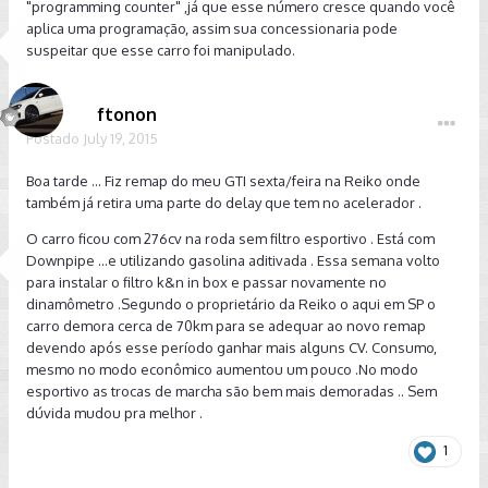
"programming counter" ,já que esse número cresce quando você
aplica uma programação, assim sua concessionaria pode
suspeitar que esse carro foi manipulado.
ftonon
Postado
July 19, 2015
Boa tarde ... Fiz remap do meu GTI sexta/feira na Reiko onde
também já retira uma parte do delay que tem no acelerador .
O carro ficou com 276cv na roda sem filtro esportivo . Está com
Downpipe ...e utilizando gasolina aditivada . Essa semana volto
para instalar o filtro k&n in box e passar novamente no
dinamômetro .Segundo o proprietário da Reiko o aqui em SP o
carro demora cerca de 70km para se adequar ao novo remap
devendo após esse período ganhar mais alguns CV. Consumo,
mesmo no modo econômico aumentou um pouco .No modo
esportivo as trocas de marcha são bem mais demoradas .. Sem
dúvida mudou pra melhor .
1