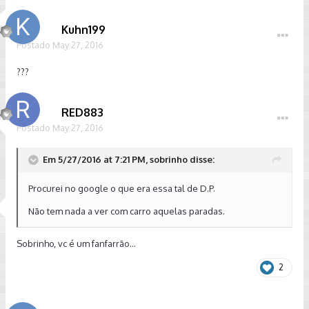
Kuhn199
Postado
May 27, 2016
???
RED883
Postado
May 27, 2016
Em 5/27/2016 at 7:21 PM, sobrinho disse:
Procurei no google o que era essa tal de D.P.
Não tem nada a ver com carro aquelas paradas.
Sobrinho, vc é um fanfarrão...
2