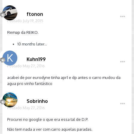
ftonon
Postado
July 19, 2015
Remap da REIKO.
10 months later...
Kuhn199
Postado
May 27, 2016
acabei de por eurodyne tinha apr1 e dp antes o carro mudou da
agua pro vinho fantástico
Sobrinho
Postado
May 27, 2016
Procurei no google o que era essa tal de D.P.
Não tem nada a ver com carro aquelas paradas.