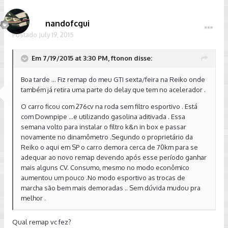
nandofcgui
Postado
July 19, 2015
Em 7/19/2015 at 3:30 PM, ftonon disse:
Boa tarde ... Fiz remap do meu GTI sexta/feira na Reiko onde
também já retira uma parte do delay que tem no acelerador .
O carro ficou com 276cv na roda sem filtro esportivo . Está
com Downpipe ...e utilizando gasolina aditivada . Essa
semana volto para instalar o filtro k&n in box e passar
novamente no dinamômetro .Segundo o proprietário da
Reiko o aqui em SP o carro demora cerca de 70km para se
adequar ao novo remap devendo após esse período ganhar
mais alguns CV. Consumo, mesmo no modo econômico
aumentou um pouco .No modo esportivo as trocas de
marcha são bem mais demoradas .. Sem dúvida mudou pra
melhor .
Qual remap vc fez?