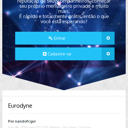
reputação de seus companheiros, começar
seu próprio mensageiro privado e muito
mais.
É rápido e totalmente grátis, então o que
você está esperando?
Entrar
Cadastre-se
Eurodyne
Por
nandofcgui
July 18, 2015
em
GTI 2.0T Motor / Escape / Tuning