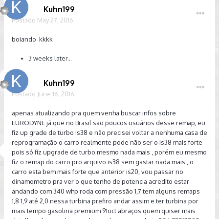
Kuhn199
Postado
May 27, 2016
boiando kkkk
3 weeks later...
Kuhn199
Postado
June 16, 2016
apenas atualizando pra quem venha buscar infos sobre
EURODYNE já que no Brasil são poucos usuários desse remap, eu
fiz up grade de turbo is38 e não precisei voltar a nenhuma casa de
reprogramação o carro realmente pode não ser o is38 mais forte
pois só fiz upgrade de turbo mesmo nada mais , porém eu mesmo
fiz o remap do carro pro arquivo is38 sem gastar nada mais , o
carro esta bem mais forte que anterior is20, vou passar no
dinamometro pra ver o que tenho de potencia acredito estar
andando com 340 whp roda com pressão 1,7 tem alguns remaps
1,8 1,9 até 2,0 nessa turbina prefiro andar assim e ter turbina por
mais tempo gasolina premium 91oct abraços quem quiser mais