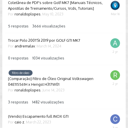
Coletânea de PDF's sobre Golf MK7 [Manuais Técnicos,
Apostilas de Treinamento/Cursos, Vcds, Tutoriais]
Por
ronaldoplopes
,
May 10, 2023
March
16
5
respostas
3666
visualizações
Trocar Polo 200TSI 2019 por GOLF GTI MK7
Por
andremalav
,
March 14, 2024
March
14,
0
respostas
1034
visualizações
2024
filtro de oleo
[Comparação] Filtro de Óleo Original Volkswagen
04E115561H x Hengst H317W01
Septembe
18,
Por
ronaldoplopes
,
June 14, 2023
2023
3
respostas
1482
visualizações
(Vendo) Escapamento full INOX GTI
Por
caio z
,
March 22, 2023