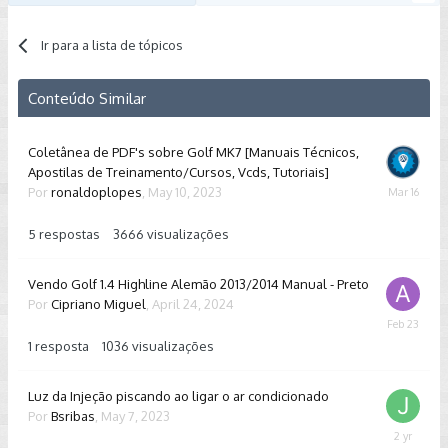
Ir para a lista de tópicos
Conteúdo Similar
Coletânea de PDF's sobre Golf MK7 [Manuais Técnicos,
Apostilas de Treinamento/Cursos, Vcds, Tutoriais]
Por
ronaldoplopes
,
May 10, 2023
March
16
5
respostas
3666
visualizações
Vendo Golf 1.4 Highline Alemão 2013/2014 Manual - Preto
Por
Cipriano Miguel
,
April 24, 2024
February
23
1
resposta
1036
visualizações
Luz da Injeção piscando ao ligar o ar condicionado
Por
Bsribas
,
May 7, 2023
Novembe