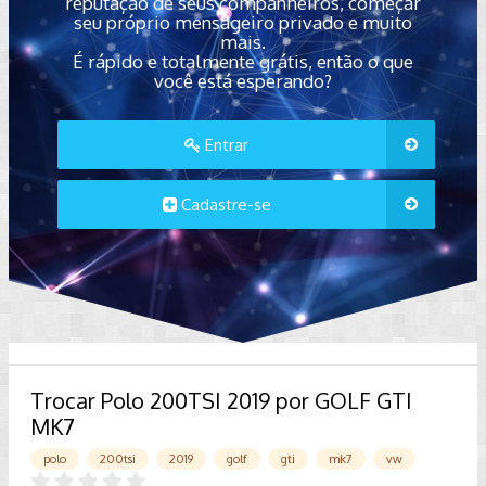
reputação de seus companheiros, começar
seu próprio mensageiro privado e muito
mais.
É rápido e totalmente grátis, então o que
você está esperando?
Entrar
Cadastre-se
Trocar Polo 200TSI 2019 por GOLF GTI
MK7
polo
200tsi
2019
golf
gti
mk7
vw