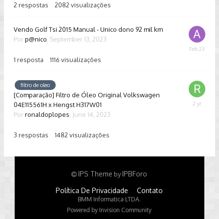
13,
2
respostas
2082
visualizações
2023
Vendo Golf Tsi 2015 Manual - Unico dono 92 mil km
Por
p@nico
,
September 13, 2023
February
23
1
resposta
1116
visualizações
filtro de oleo
[Comparação] Filtro de Óleo Original Volkswagen
04E115561H x Hengst H317W01
Septembe
18,
Por
ronaldoplopes
,
June 14, 2023
2023
3
respostas
1482
visualizações
IPS Theme
IPBForo
by
Política De Privacidade
Contato
BMM Informatica LTDA.
Powered by Invision Community