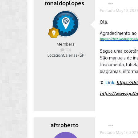
ronaldoplopes
Postado
May 10, 202
Olá,
Agradecimento a
https://chat.whatsapp
Members
124
Segue uma coletân
Location
Caieiras/SP
São manuais de ins
treinamento, tabela
diagramas, inform
⏬
Link:
https://d
https://www.golf
aftroberto
Postado
May 13, 202