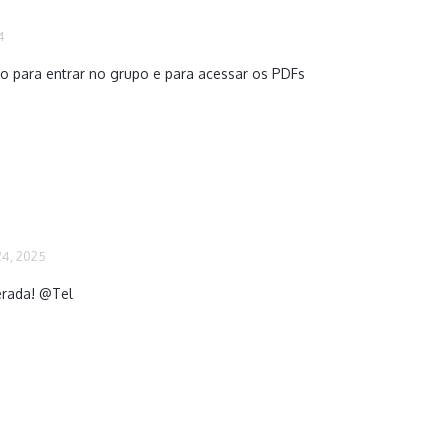
4
ão para entrar no grupo e para acessar os PDFs
4, 2025
erada!
@Tel