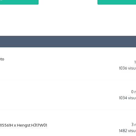
eto
1
1036
visu
0
1034
visu
3
E115561H x Hengst H317W01
1482
visu