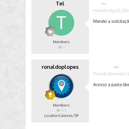
Tel
Postado
May 22, 202
Mandei a solicitaç
Members
2
ronaldoplopes
Autor
Postado
November 2
Acesso a pasta lib
Members
124
Location
Caieiras/SP