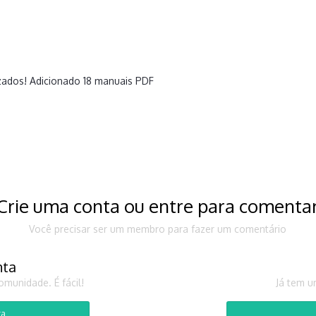
zados! Adicionado 18 manuais PDF
Crie uma conta ou entre para comenta
Você precisar ser um membro para fazer um comentário
nta
munidade. É fácil!
Já tem u
ta