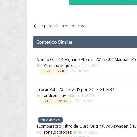
Ir para a lista de tópicos
Conteúdo Similar
Vendo Golf 1.4 Highline Alemão 2013/2014 Manual - Pr
Por
Cipriano Miguel
,
April 24, 2024
(e %d mais)
mk7
golf
Trocar Polo 200TSI 2019 por GOLF GTI MK7
Por
andremalav
,
March 14, 2024
(e %d mais)
polo
200tsi
filtro de oleo
[Comparação] Filtro de Óleo Original Volkswagen 04
Por
ronaldoplopes
,
June 14, 2023