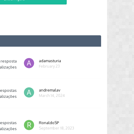
adamasturia
resposta
February 23
alizações
andremalav
respostas
March 14, 2024
alizações
respostas
RonaldoSP
September 18, 2023
alizações