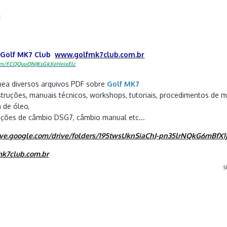
3
o
Golf MK7 Club
www.golfmk7club.com.br
.com/FCQQuuQNJKsGkXeHeixElc
ea diversos arquivos PDF sobre
Golf MK7
truções, manuais técnicos, workshops, tutoriais, procedimentos de m
 de óleo,
ações de câmbio DSG7, câmbio manual etc...
rive.google.com/drive/folders/195twsUknSiaChJ-pn35lrNQkG6mBfX1
mk7club.com.br
s
3