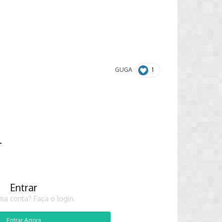
1
GUGA
r
Entrar
ma conta? Faça o login.
Entrar Agora