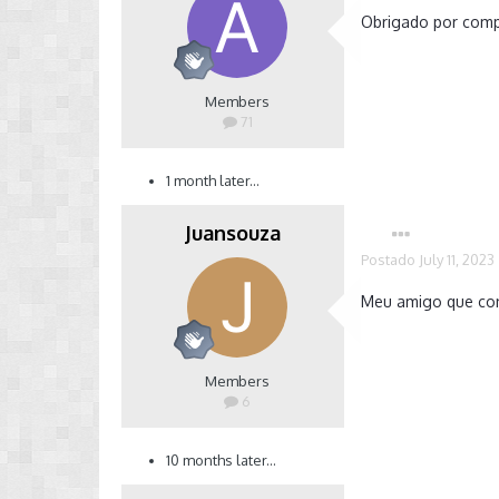
Obrigado por compa
Members
71
1 month later...
Juansouza
Postado
July 11, 2023
Meu amigo que con
Members
6
10 months later...