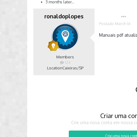
3 months later...
ronaldoplopes
Autor
Postado
March 16
Manuais pdf atuali
Members
124
Location
Caieiras/SP
Criar uma co
Crie uma nova conta em nossa co
Crie uma nova con