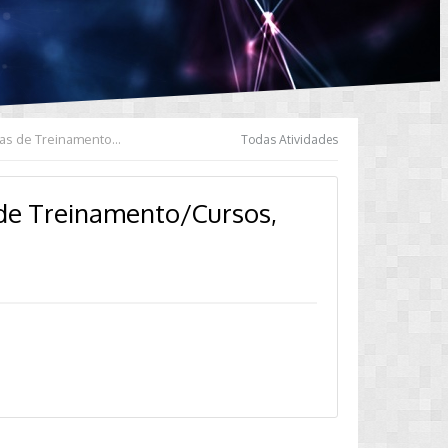
Coletânea de PDF's sobre Golf MK7 [Manuais Técnicos, Apostilas de Treinamento/Cursos, Vcds, Tutoriais]
Todas Atividades
 de Treinamento/Cursos,