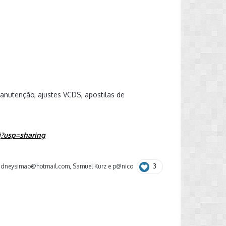
anutenção, ajustes VCDS, apostilas de
j?usp=sharing
3
idneysimao@hotmail.com
,
Samuel Kurz
e
p@nico