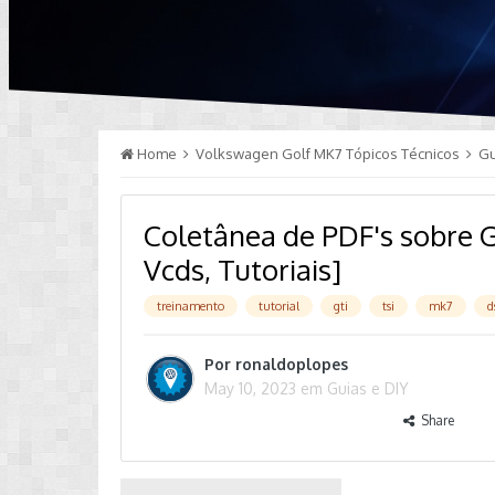
Home
Volkswagen Golf MK7 Tópicos Técnicos
Gu
Coletânea de PDF's sobre 
Vcds, Tutoriais]
treinamento
tutorial
gti
tsi
mk7
d
Por
ronaldoplopes
May 10, 2023
em
Guias e DIY
Share