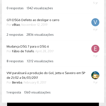
October
3,
0
respostas
1342
visualizações
2020
GTI DSG6 Defeito ao desligar o carro
Por
v8tao
,
November 12, 2019
Novembe
13,
2
respostas
2836
visualizações
2019
Mudança DSG 7 para o DSG 6
Por
Fábio de Tolefo
,
April 28, 2017
May
8,
8
respostas
7272
visualizações
2017
VW paralisará a produção do Gol, Jetta e Saveiro em SP
de 21/02 a 06/03/2017
Por
Bereba
,
February 8, 2017
February
8,
2017
1
resposta
1360
visualizações