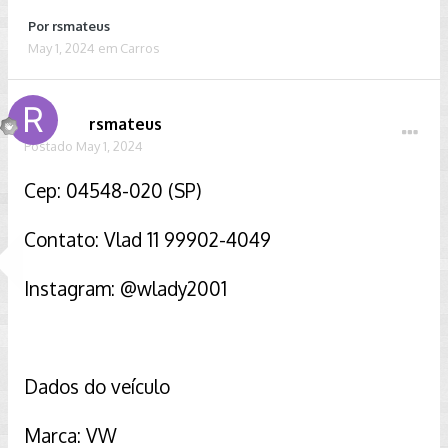
Por
rsmateus
May 1, 2024
em
Carros
rsmateus
Postado
May 1, 2024
Cep: 04548-020 (SP)
Contato: Vlad 11 99902-4049
Instagram: @wlady2001
Dados do veículo
Marca: VW