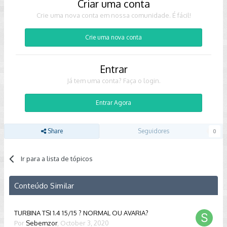
Criar uma conta
Crie uma nova conta em nossa comunidade. É fácil!
Crie uma nova conta
Entrar
Já tem uma conta? Faça o login.
Entrar Agora
Share
Seguidores
0
Ir para a lista de tópicos
Conteúdo Similar
TURBINA TSI 1.4 15/15 ? NORMAL OU AVARIA?
Por
Sebemzor
,
October 3, 2020