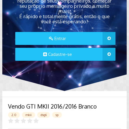
reputação de seus companheiros, começar
seu próprio mensageiro privado e muito
mais.
É rápido e totalmente grátis, então o que
você está esperando?
Entrar
Cadastre-se
Vendo GTI MKII 2016/2016 Branco
2.0
mkii
dsg6
sp