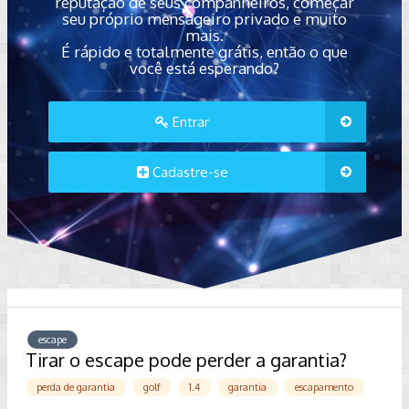
reputação de seus companheiros, começar
seu próprio mensageiro privado e muito
mais.
É rápido e totalmente grátis, então o que
você está esperando?
Entrar
Cadastre-se
escape
Tirar o escape pode perder a garantia?
perda de garantia
golf
1.4
garantia
escapamento