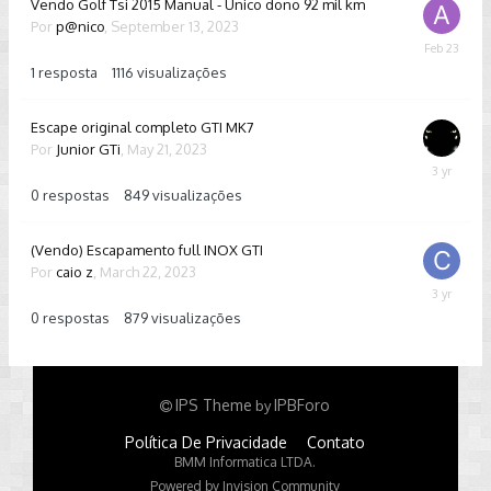
Vendo Golf Tsi 2015 Manual - Unico dono 92 mil km
Por
p@nico
,
September 13, 2023
February
23
1
resposta
1116
visualizações
Escape original completo GTI MK7
Por
Junior GTi
,
May 21, 2023
May
21,
0
respostas
849
visualizações
2023
(Vendo) Escapamento full INOX GTI
Por
caio z
,
March 22, 2023
March
22,
0
respostas
879
visualizações
2023
IPS Theme
IPBForo
by
Política De Privacidade
Contato
BMM Informatica LTDA.
Powered by Invision Community