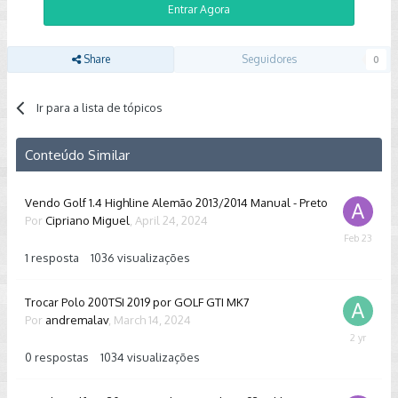
Entrar Agora
Share
Seguidores
0
Ir para a lista de tópicos
Conteúdo Similar
Vendo Golf 1.4 Highline Alemão 2013/2014 Manual - Preto
Por
Cipriano Miguel
,
April 24, 2024
February
23
1
resposta
1036
visualizações
Trocar Polo 200TSI 2019 por GOLF GTI MK7
Por
andremalav
,
March 14, 2024
March
14,
0
respostas
1034
visualizações
2024