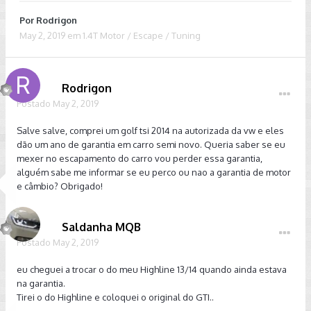
Por
Rodrigon
May 2, 2019
em
1.4T Motor / Escape / Tuning
Rodrigon
Postado
May 2, 2019
Salve salve, comprei um golf tsi 2014 na autorizada da vw e eles
dão um ano de garantia em carro semi novo. Queria saber se eu
mexer no escapamento do carro vou perder essa garantia,
alguém sabe me informar se eu perco ou nao a garantia de motor
e câmbio? Obrigado!
Saldanha MQB
Postado
May 2, 2019
eu cheguei a trocar o do meu Highline 13/14 quando ainda estava
na garantia.
Tirei o do Highline e coloquei o original do GTI..