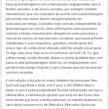
baixa quilometragem e com a manutenção negligenciada: óleo e
fluídos vencidos, e até pneus vencidos, por exemplo. Existem
manutenções que sao realizadas de acordo com a quilometragem
percorrida, mas muitas devem obrigatoriamente ser
realizadas por tempo. Considero mais sensato, independente da
quilometragem do veiculo, obter informações sobre possíveis
colisões sofridas, manutenções obrigatórias como preconiza o
manual do veículo, as manutenções corretivas, que peças já foram
substituídas e suas respectivas garantias, estado geral dos
pneus, tipo de combustível utilizado, além do estado visual geral.
Te digo uma coisa: hoje se eu encontrasse um Golf 1.4L Tsi, que
sofreu remap, sendo ofertado abaixo ou acima da tabela Fipe, com
baixa ou alta quilometragem, tanto faz, eu simplesmente nem
perderia meu tempo olhando o carro, mesmo que ele não tivesse
um único arranhão.
E com relação a duração do motor, também não preocupe. Meu
Golf está aqui firme e forte, com 9 anos e 240.000Km. Nem o
motor e nem a turbina explodiram! Se está carbonizado não faço a
mínima ideia, a manutenção garanto que está em dia. Esses dias
estou tendo que levar a minha namorado ao trabalho (bateram no
carro dela) num percurso de 21Km ida e 21km volta. Ela fica de