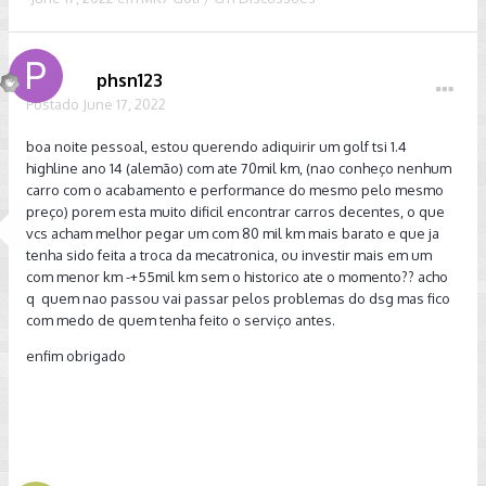
phsn123
Postado
June 17, 2022
boa noite pessoal, estou querendo adiquirir um golf tsi 1.4
highline ano 14 (alemão) com ate 70mil km, (nao conheço nenhum
carro com o acabamento e performance do mesmo pelo mesmo
preço) porem esta muito dificil encontrar carros decentes, o que
vcs acham melhor pegar um com 80 mil km mais barato e que ja
tenha sido feita a troca da mecatronica, ou investir mais em um
com menor km -+55mil km sem o historico ate o momento?? acho
q quem nao passou vai passar pelos problemas do dsg mas fico
com medo de quem tenha feito o serviço antes.
enfim obrigado