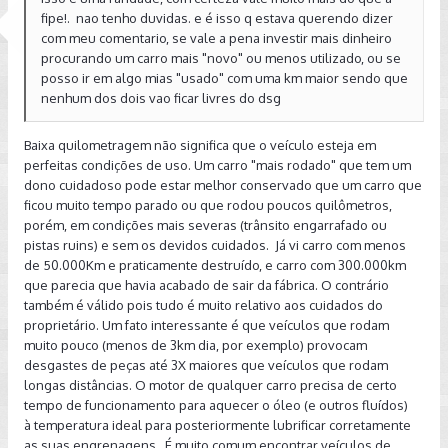
fipe!. nao tenho duvidas. e é isso q estava querendo dizer
com meu comentario, se vale a pena investir mais dinheiro
procurando um carro mais "novo" ou menos utilizado, ou se
posso ir em algo mias "usado" com uma km maior sendo que
nenhum dos dois vao ficar livres do dsg
Baixa quilometragem não significa que o veículo esteja em
perfeitas condições de uso. Um carro "mais rodado" que tem um
dono cuidadoso pode estar melhor conservado que um carro que
ficou muito tempo parado ou que rodou poucos quilômetros,
porém, em condições mais severas (trânsito engarrafado ou
pistas ruins) e sem os devidos cuidados. Já vi carro com menos
de 50.000Km e praticamente destruído, e carro com 300.000km
que parecia que havia acabado de sair da fábrica. O contrário
também é válido pois tudo é muito relativo aos cuidados do
proprietário. Um fato interessante é que veículos que rodam
muito pouco (menos de 3km dia, por exemplo) provocam
desgastes de peças até 3X maiores que veículos que rodam
longas distâncias. O motor de qualquer carro precisa de certo
tempo de funcionamento para aquecer o óleo (e outros fluídos)
à temperatura ideal para posteriormente lubrificar corretamente
as suas engrenagens. É muito comum encontrar veículos de