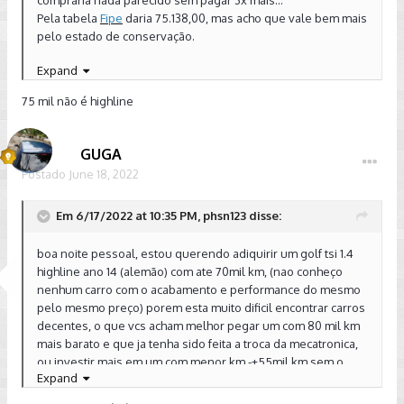
compraria nada parecido sem pagar 3x mais...
Pela tabela
Fipe
daria 75.138,00, mas acho que vale bem mais
pelo estado de conservação.
Expand
75 mil não é highline
GUGA
Postado
June 18, 2022
Em 6/17/2022 at 10:35 PM, phsn123 disse:
boa noite pessoal, estou querendo adiquirir um golf tsi 1.4
highline ano 14 (alemão) com ate 70mil km, (nao conheço
nenhum carro com o acabamento e performance do mesmo
pelo mesmo preço) porem esta muito dificil encontrar carros
decentes, o que vcs acham melhor pegar um com 80 mil km
mais barato e que ja tenha sido feita a troca da mecatronica,
ou investir mais em um com menor km -+55mil km sem o
Expand
historico ate o momento?? acho q quem nao passou vai
passar pelos problemas do dsg mas fico com medo de