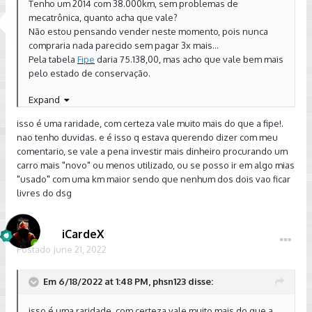
Tenho um 2014 com 38.000km, sem problemas de
mecatrônica, quanto acha que vale?
Não estou pensando vender neste momento, pois nunca
compraria nada parecido sem pagar 3x mais...
Pela tabela
Fipe
daria 75.138,00, mas acho que vale bem mais
pelo estado de conservação.
Expand
isso é uma raridade, com certeza vale muito mais do que a fipe!.
nao tenho duvidas. e é isso q estava querendo dizer com meu
comentario, se vale a pena investir mais dinheiro procurando um
carro mais "novo" ou menos utilizado, ou se posso ir em algo mias
"usado" com uma km maior sendo que nenhum dos dois vao ficar
livres do dsg
iCardeX
Postado
June 21, 2022
Em 6/18/2022 at 1:48 PM, phsn123 disse:
isso é uma raridade, com certeza vale muito mais do que a