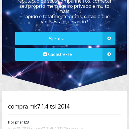
reputação de seus companheiros, começar
seu próprio mensageiro privado e muito
mais.
É rápido e totalmente grátis, então o que
você está esperando?
Entrar
Cadastre-se
compra mk7 1.4 tsi 2014
Por
phsn123
June 17, 2022
em
MK7 Golf / GTI Discussoes