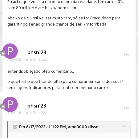
Eu acho que você tá um pouco fora da realidade. Um carro 2014
quem tenha feito o serviço antes.
com 80 mil km é até baixa/ normal km.
enfim obrigado
Abaixo de 55 mil vai ser muito raro, só se for único dono para
garantir pq senão grande chance de ser km tombada.
phsn123
Postado
June 18, 2022
entendi, obrigado pleo comentario.,
o que tenho que ficar de olho para comprar um carro desses??
tem alguns indicadores para conhceer melhor o carro?
phsn123
Postado
June 18, 2022
Em 6/17/2022 at 11:22 PM, amd3000 disse: