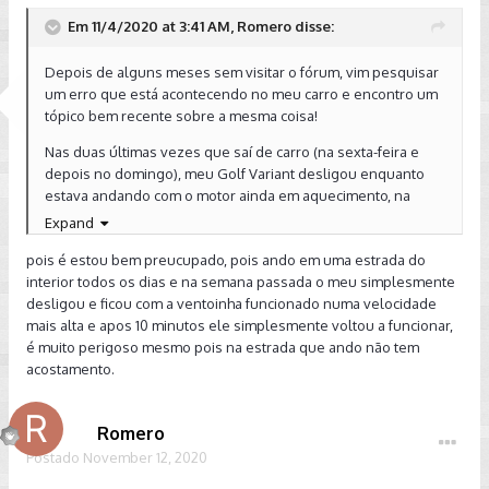
Em 11/4/2020 at 3:41 AM, Romero disse:
Depois de alguns meses sem visitar o fórum, vim pesquisar
um erro que está acontecendo no meu carro e encontro um
tópico bem recente sobre a mesma coisa!
Nas duas últimas vezes que saí de carro (na sexta-feira e
depois no domingo), meu Golf Variant desligou enquanto
estava andando com o motor ainda em aquecimento, na
primeira vez a dois quarteirões de casa, e na segunda no
Expand
mesmo quarteirão ainda. Bastou parar e ligar de novo pra
pois é estou bem preucupado, pois ando em uma estrada do
continuar o percurso e o motor não falhava de novo. Nas
interior todos os dias e na semana passada o meu simplesmente
duas vezes, apareceu mensagem de erro no sistema start-
desligou e ficou com a ventoinha funcionado numa velocidade
stop. Quando parava no sinal vermelho com o motor já em
mais alta e apos 10 minutos ele simplesmente voltou a funcionar,
temperatura de funcionamento, nem tinha o ícone indicando
é muito perigoso mesmo pois na estrada que ando não tem
que o sistema não iria desligar o motor. É como se o carro
acostamento.
não tivesse o sistema. Mas da segunda vez, acendeu
também a luz amarelha EPC e esta ficou acesa. Estou com
agendamento na concessionária nesta manhã de quarta-
Romero
feira.
Postado
November 12, 2020
É a segunda confusão que o carro me apronta nesse ano.