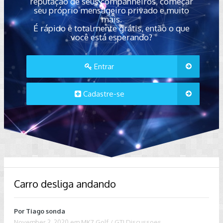
reputação de seus companheiros, começar
seu próprio mensageiro privado e muito
mais.
É rápido e totalmente grátis, então o que
você está esperando?
Entrar
Cadastre-se
Carro desliga andando
Por
Tiago sonda
November 2, 2020
em
MK7 Golf / GTI Discussoes