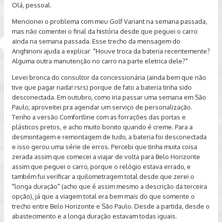
Alguns meses atrás, toda vez que saía, mesmo sendo pouco
Olá, pessoal.
por causa da pandemia, piscava uma mensagem "falha
Mencionei o problema com meu Golf Variant na semana passada,
oficial" com o triângulo amarelo no quadro de instrumentos,
mas não comentei o final da história desde que peguei o carro
sumia rapidamente, mas na tela da central multimídia ficava a
ainda na semana passada. Esse trecho da mensagem do
mensagem de erro no câmbio automático, mas nunca houve
Anghinoni ajuda a explicar: "Houve troca da bateria recentemente?
erro no funcionamento do câmbio. Levei na concessionária e
Alguma outra manutenção no carro na parte eletrica dele?"
no mesmo dia o consultor me ligou dizendo que o pessoal
tinha zerado os erros. Pediu pra verificar o funcionamento e
Levei bronca do consultor da concessionária (ainda bem que não
se voltassem as mensagens era pra levar o carro de novo
tive que pagar nada! rsrs) porque de fato a bateria tinha sido
pra reparo. Como as mensagens voltaram, o carro teve que
desconectada. Em outubro, como iria passar uma semana em São
ficar alguns dias parado. O consultor disse que a fábrica
Paulo, aproveitei pra agendar um serviço de personalização.
determinou a instalação de um interruptor na alavanca. Pelo
Tenho a versão Comfortline com as forrações das portas e
que me lembro, esse interruptor só é instalado se a central
plásticos pretos, e acho muito bonito quando é creme. Para a
não reconhecer a posição da alavanca. Tudo foi feito em
desmontagem e remontagem de tudo, a bateria foi desconectada
garantia e nunca mais voltou essa mensagem.
e isso gerou uma série de erros. Percebi que tinha muita coisa
zerada assim que comecei a viajar de volta para Belo Horizonte
Meses atrás, aqui mesmo no fórum, comentei sobre
assim que peguei o carro, porque o relógio estava errado, e
travamento de bico que me fez deixar o carro que tinha
também fui verificar a quilometragem total desde que zerei o
apenas um ano e meio de uso na concessionária por uma
"longa duração" (acho que é assim mesmo a descrição da terceira
semana. O reparo foi feito em garantia. E agora essa
opção), já que a viagem total era bem mais do que somente o
"presepada", porque desligar enquanto está andando não é
trecho entre Belo Horizonte e São Paulo. Desde a partida, desde o
besteira nenhuma! Dá medo pensar nesse carro desligando
abastecimento e a longa duração estavam todas iguais.
na avenida que tenho que pegar pra ir até a concessionária.