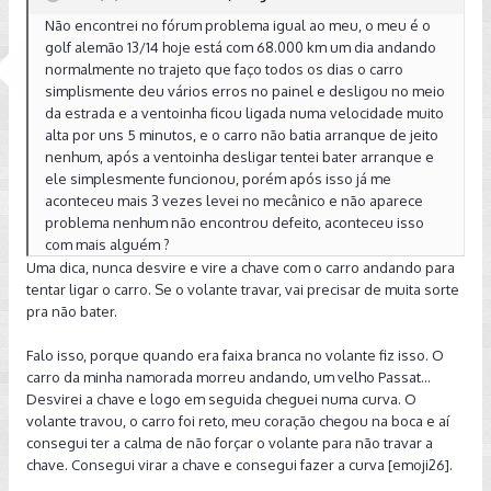
Não encontrei no fórum problema igual ao meu, o meu é o
golf alemão 13/14 hoje está com 68.000 km um dia andando
normalmente no trajeto que faço todos os dias o carro
simplismente deu vários erros no painel e desligou no meio
da estrada e a ventoinha ficou ligada numa velocidade muito
alta por uns 5 minutos, e o carro não batia arranque de jeito
nenhum, após a ventoinha desligar tentei bater arranque e
ele simplesmente funcionou, porém após isso já me
aconteceu mais 3 vezes levei no mecânico e não aparece
problema nenhum não encontrou defeito, aconteceu isso
com mais alguém ?
Uma dica, nunca desvire e vire a chave com o carro andando para
tentar ligar o carro. Se o volante travar, vai precisar de muita sorte
pra não bater.
Falo isso, porque quando era faixa branca no volante fiz isso. O
carro da minha namorada morreu andando, um velho Passat...
Desvirei a chave e logo em seguida cheguei numa curva. O
volante travou, o carro foi reto, meu coração chegou na boca e aí
consegui ter a calma de não forçar o volante para não travar a
chave. Consegui virar a chave e consegui fazer a curva [emoji26].