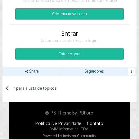
Crie uma nova conta em nossa comunidade. É fácil!
Crie uma nova conta
Entrar
Já tem uma conta? Faça o login.
Entrar Agora
Share
Seguidores
2
Ir para a lista de tópicos
IPS Theme
IPBForo
by
Política De Privacidade
Contato
BMM Informatica LTDA.
Powered by Invision Community