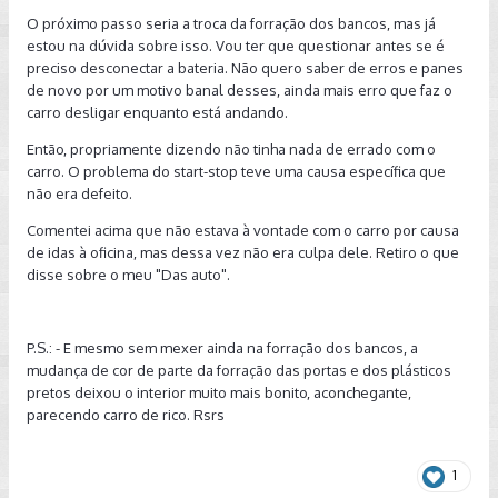
O próximo passo seria a troca da forração dos bancos, mas já
Meu Golf Variant tem as revisões sempre feitas em
estou na dúvida sobre isso. Vou ter que questionar antes se é
concessionária, é um carro que nem tem ideia do que é
preciso desconectar a bateria. Não quero saber de erros e panes
direção perigosa, sempre abastecido em postos bons. Com
de novo por um motivo banal desses, ainda mais erro que faz o
muita sinceridade: gosto muito do carro e não quero ser
carro desligar enquanto está andando.
pessimista, mas ao mesmo tempo não estou nada à vontade
com um carro como o Golf Variant, com apenas dois anos e
Então, propriamente dizendo não tinha nada de errado com o
meio de uso, seis meses de garantia ainda, tendo que ir de
carro. O problema do start-stop teve uma causa específica que
vez em quando pra oficina pra reparos. Isso é esquisito...
não era defeito.
Comentei acima que não estava à vontade com o carro por causa
de idas à oficina, mas dessa vez não era culpa dele. Retiro o que
disse sobre o meu "Das auto".
P.S.: - E mesmo sem mexer ainda na forração dos bancos, a
mudança de cor de parte da forração das portas e dos plásticos
pretos deixou o interior muito mais bonito, aconchegante,
parecendo carro de rico. Rsrs
1