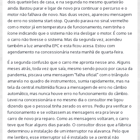
dois quarteirões de casa, e na segunda no mesmo quarteirão
ainda. Bastou parar e ligar de novo pra continuar o percurso e o
motor não falhava de novo. Nas duas vezes, apareceu mensagem
de erro no sistema start-stop. Quando parava no sinal vermelho
com o motor já em temperatura de funcionamento, nem tinha o
ícone indicando que o sistema não iria desligar o motor. É como se
o carro não tivesse o sistema. Mas da segunda vez, acendeu
também a luz amarelha EPC e esta ficou acesa. Estou com
agendamento na concessionária nesta manhã de quarta-feira.
É a segunda confusão que o carro me apronta nesse ano. Alguns
meses atrás, toda vez que saía, mesmo sendo pouco por causa da
pandemia, piscava uma mensagem "falha oficial" com o triângulo
amarelo no quadro de instrumentos, sumia rapidamente, mas na
tela da central multimídia ficava a mensagem de erro no câmbio
automático, mas nunca houve erro no funcionamento do câmbio.
Levei na concessionária e no mesmo dia o consultor me ligou
dizendo que o pessoal tinha zerado os erros. Pediu pra verificar o
funcionamento e se voltassem as mensagens era pra levar o
carro de novo pra reparo. Como as mensagens voltaram, o carro
teve que ficar alguns dias parado. O consultor disse que a fábrica
determinou a instalação de um interruptor na alavanca. Pelo que
me lembro, esse interruptor só é instalado se a central não