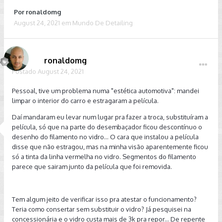
Por
ronaldomg
August 24, 2021
em
Mundo De Detailing
ronaldomg
Postado
August 24, 2021
Pessoal, tive um problema numa "estética automotiva": mandei
limpar o interior do carro e estragaram a película.
Daí mandaram eu levar num lugar pra fazer a troca, substituíram a
película, só que na parte do desembaçador ficou descontínuo o
desenho do filamento no vidro... O cara que instalou a película
disse que não estragou, mas na minha visão aparentemente ficou
só a tinta da linha vermelha no vidro. Segmentos do filamento
parece que sairam junto da película que foi removida.
Tem algum jeito de verificar isso pra atestar o funcionamento?
Teria como consertar sem substituir o vidro? Já pesquisei na
concessionária e o vidro custa mais de 3k pra repor... De repente