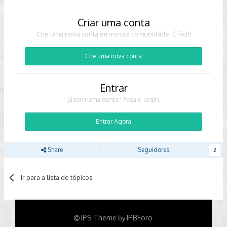
Criar uma conta
Crie uma nova conta em nossa comunidade. É fácil!
Crie uma nova conta
Entrar
Já tem uma conta? Faça o login.
Entrar Agora
Share
Seguidores
2
Ir para a lista de tópicos
IPS Theme
IPBForo
by