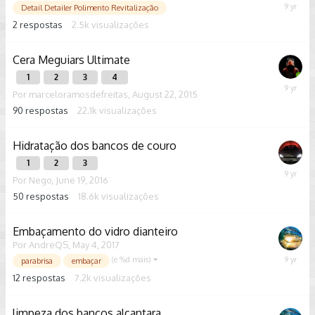
July
Detail Detailer Polimento Revitalização
10,
2
respostas
2.5k
visualizações
2017
Cera Meguiars Ultimate
1
2
3
4
June
Por
marceloramosdefreitas
,
August 22, 2015
23,
90
respostas
22.1k
visualizações
2017
Hidratação dos bancos de couro
1
2
3
June
Por
Nego
,
June 19, 2016
16,
50
respostas
18.6k
visualizações
2017
Embaçamento do vidro dianteiro
Por
AndreQS
,
May 4, 2017
(e %d mais)
May
parabrisa
embaçar
5,
12
respostas
7.2k
visualizações
2017
limpeza dos bancos alcantara