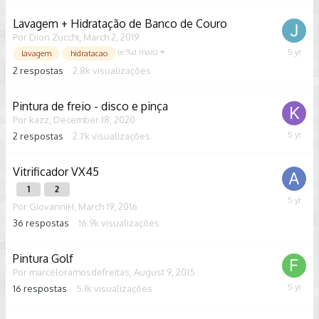
Lavagem + Hidratação de Banco de Couro
Por
Dion Zucchi
,
March 2, 2019
(e %d mais)
June
lavagem
hidratacao
26,
2
respostas
2.8k
visualizações
2021
Pintura de freio - disco e pinça
Por
kazz
,
December 18, 2020
2
respostas
2.7k
visualizações
January
7,
2021
Vitrificador VX45
1
2
Novemb
Por
GiovanniH
,
March 19, 2016
18,
36
respostas
16.9k
visualizações
2020
Pintura Golf
Por
marceloramosdefreitas
,
August 9, 2015
16
respostas
5.1k
visualizações
Septem
17,
2020