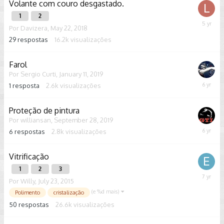
Volante com couro desgastado.
1
2
August
Por
Davizera
,
May 22, 2018
20,
29
respostas
16.2k
visualizações
2020
Farol
Por
Sergio Curti
,
January 11, 2019
1
resposta
2.6k
visualizações
January
19,
2020
Proteção de pintura
Por
williansan
,
September 28, 2019
6
respostas
2.8k
visualizações
October
30,
2019
Vitrificação
1
2
3
Decemb
Por
Willy
,
July 23, 2015
16,
(e %d mais)
Polimento
cristalização
2018
50
respostas
26.6k
visualizações