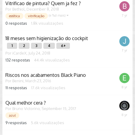
Vitrificao de pintura? Quem ja fez ?
Por
Bethiol
,
December 8, 2018
(e %d mais)
Decemb
estética
vitrificação
8,
0
respostas
1.8k
visualizações
2018
18 meses sem higienização do cockpit
1
2
3
4
6
October
Por
iCardeX
,
July 24, 2018
4,
132
respostas
44.4k
visualizações
2018
Riscos nos acabamentos Black Piano
Por
Benini
,
March 23, 2016
11
respostas
17.6k
visualizações
July
25,
2018
Qual melhor cera ?
Por
Bruno Victorino
,
September 15, 2017
May
azul
7,
9
respostas
5.6k
visualizações
2018