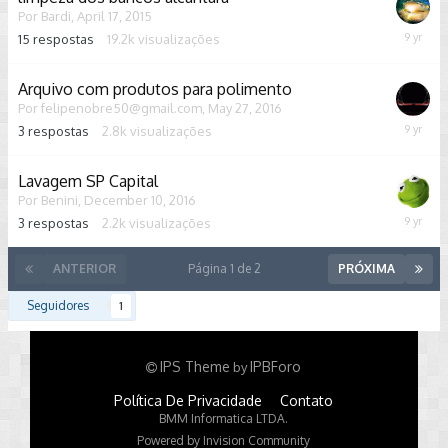
Por
Bardi
,
April 17, 2015
15
respostas
19.2k
visualizações
Februar
20,
2017
Arquivo com produtos para polimento
Por
felipenobre50@gmail.com
,
May 27, 2016
3
respostas
2.8k
visualizações
January
19,
2017
Lavagem SP Capital
Por
Benini
,
December 10, 2016
3
respostas
2.2k
visualizações
Decemb
10,
2016
ANTERIOR
Página 1 de 2
PRÓXIMA
Seguidores
1
IPS Theme
IPBForo
by
Política De Privacidade
Contato
BMM Informatica LTDA.
Powered by Invision Community