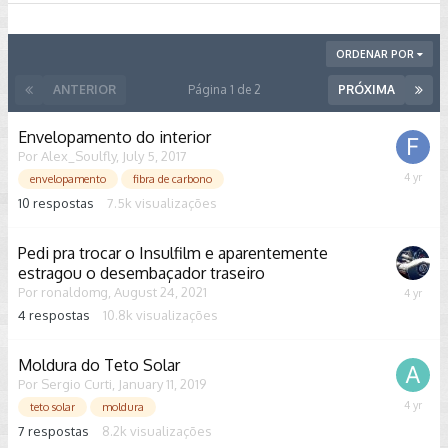
ORDENAR POR
ANTERIOR
Página 1 de 2
PRÓXIMA
Envelopamento do interior
Por
Alex_Soulfly
,
July 5, 2017
June
envelopamento
fibra de carbono
4,
10
respostas
7.5k
visualizações
2022
Pedi pra trocar o Insulfilm e aparentemente
estragou o desembaçador traseiro
Por
ronaldomg
,
August 24, 2021
August
27,
4
respostas
10.8k
visualizações
2021
Moldura do Teto Solar
Por
Sergio Curti
,
January 11, 2019
August
teto solar
moldura
11,
7
respostas
8.2k
visualizações
2021