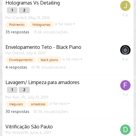
Hologramas Vs Detailing
1
2
Decemb
Por
iCardeX
,
May 31, 2016
21,
(e %d mais)
Polimento
Hologramas
2017
35
respostas
13.6k
visualizações
Envelopamento Teto - Black Piano
Por
Diecol
,
July 4, 2017
(e %d mais)
August
Envelopamento
black piano
22,
4
respostas
10.9k
visualizações
2017
Lavagem/ Limpeza para amadores
1
2
July
Por
Yuri_RL
,
July 13, 2017
17,
(e %d mais)
meguiars
amadores
2017
30
respostas
10.5k
visualizações
Vitrificação São Paulo
Por
Waver81
,
June 6, 2017