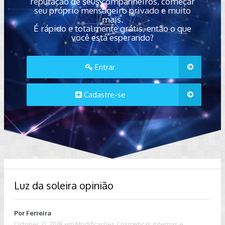
reputação de seus companheiros, começar
seu próprio mensageiro privado e muito
mais.
É rápido e totalmente grátis, então o que
você está esperando?
Entrar
Cadastre-se
Luz da soleira opinião
Por
Ferreira
October 21, 2018
em
Modificações Cosméticas Internas e