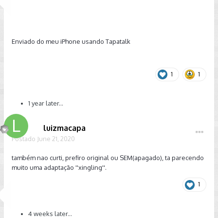
Enviado do meu iPhone usando Tapatalk
1
1
1 year later...
luizmacapa
Postado
June 21, 2020
também nao curti, prefiro original ou SEM(apagado), ta parecendo
muito uma adaptação ''xingling''.
1
4 weeks later...