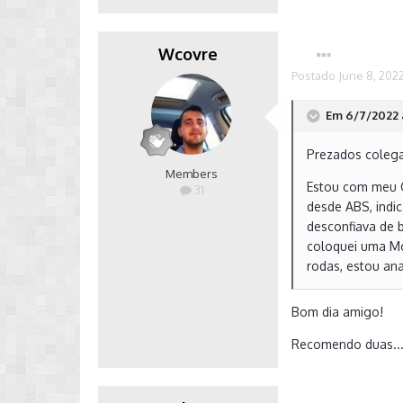
Wcovre
Postado
June 8, 202
Em 6/7/2022 a
Prezados colega
Members
Estou com meu G
31
desde ABS, indi
desconfiava de b
coloquei uma Mo
rodas, estou an
Bom dia amigo!
Recomendo duas...