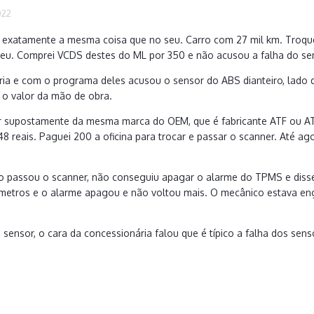
022
exatamente a mesma coisa que no seu. Carro com 27 mil km. Troquei
lveu. Comprei VCDS destes do ML por 350 e não acusou a falha do se
ria e com o programa deles acusou o sensor do ABS dianteiro, lado 
 o valor da mão de obra.
 supostamente da mesma marca do OEM, que é fabricante ATF ou AT
48 reais. Paguei 200 a oficina para trocar e passar o scanner. Até 
 passou o scanner, não conseguiu apagar o alarme do TPMS e disse 
ometros e o alarme apagou e não voltou mais. O mecânico estava en
o sensor, o cara da concessionária falou que é típico a falha dos sen