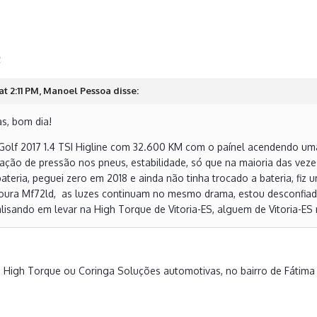
2
t 2:11 PM, Manoel Pessoa disse:
s, bom dia!
olf 2017 1.4 TSI Higline com 32.600 KM com o paínel acendendo uma
cação de pressão nos pneus, estabilidade, só que na maioria das vez
ateria, peguei zero em 2018 e ainda não tinha trocado a bateria, fiz 
ura Mf72ld, as luzes continuam no mesmo drama, estou desconfiad
alisando em levar na High Torque de Vitoria-ES, alguem de Vitoria-E
 High Torque ou Coringa Soluções automotivas, no bairro de Fátim