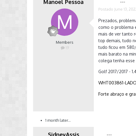
Manoel Pessoa
Autor
Postado
June 13, 202
Prezados, problema
como o problema er
mais de ver tanto 
top demais, tudo 
Members
tudo ficou em 580,
19
mais barato na min
colega tenha esse 
Golf 2017/2017 - 1.
WHT003861-LAD
Forte abraço e gra
1 month later...
SidneyAssis