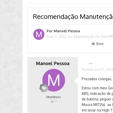
Recomendação Manutençã
Por
Manoel Pessoa
June 7, 2022
em
Manutenção Do Seu M
Share
Manoel Pessoa
Postado
June 7, 202
Prezados colegas,
Estou com meu Gol
ABS, indicação de 
Members
de bateria, peguei
19
Moura Mf72ld, as 
em levar na High T