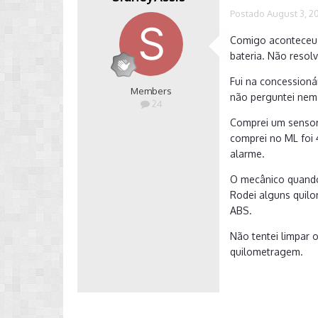
Postado
August 3, 2
Comigo aconteceu 
bateria. Não reso
Fui na concessioná
Members
não perguntei nem
24
Comprei um sensor
comprei no ML foi 
alarme.
O mecânico quando
Rodei alguns quil
ABS.
Não tentei limpar 
quilometragem.