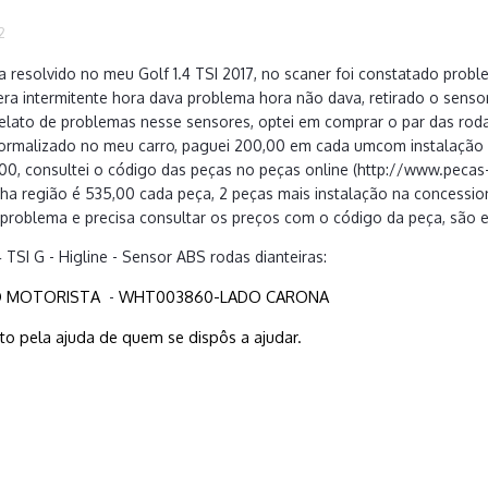
2
 resolvido no meu Golf 1.4 TSI 2017, no scaner foi constatado prob
a intermitente hora dava problema hora não dava, retirado o sensor 
relato de problemas nesse sensores, optei em comprar o par das rodas
normalizado no meu carro, paguei 200,00 em cada umcom instalação 
00, consultei o código das peças no peças online (http://www.pecas
ha região é 535,00 cada peça, 2 peças mais instalação na concession
problema e precisa consultar os preços com o código da peça, são 
4 TSI G - Higline - Sensor ABS rodas dianteiras:
O MOTORISTA
WHT003860-LADO CARONA
-
to pela ajuda de quem se dispôs a ajudar.