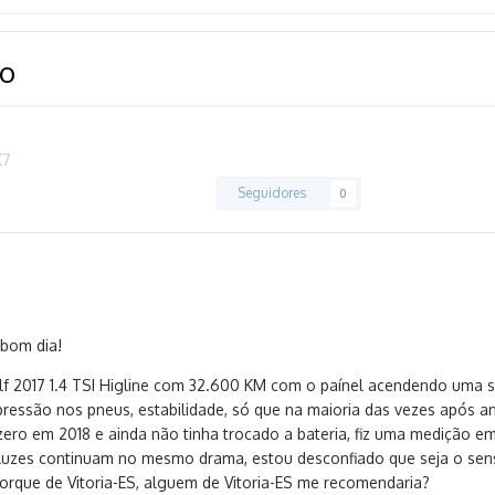
o
K7
Seguidores
0
2
 bom dia!
f 2017 1.4 TSI Higline com 32.600 KM com o paínel acendendo uma s
pressão nos pneus, estabilidade, só que na maioria das vezes após 
 zero em 2018 e ainda não tinha trocado a bateria, fiz uma medição em
luzes continuam no mesmo drama, estou desconfiado que seja o sen
orque de Vitoria-ES, alguem de Vitoria-ES me recomendaria?